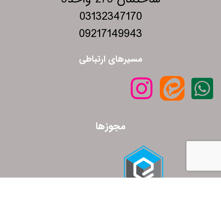
03132347170
09217149943
مسیرهای ارتباطی
مجوزها