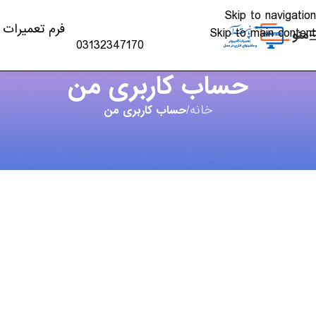
Skip to navigation
فرم تعمیرات
Skip to main content
منو
03132347170
حساب کاربری من
خانه
/
حساب کاربری من
[woocommerce_my_account]