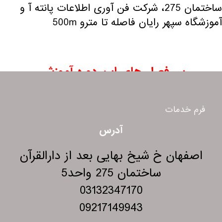
ساختمان 275، شرکت فن آوری اطلاعات پانته آ و
آموزشگاه سپهر رایان فاصله تا مترو 500m
سر فصل های این دوره آموزشی
فرم خدمات
آدرس
اصفهان خ شیخ بهایی بعد از دارالقرآن
ساختمان 275 واحد5
03132347170
09217149943