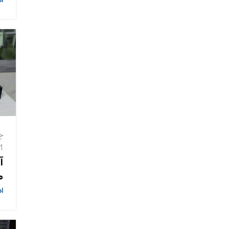
ا
چ
21 نو
0
ا