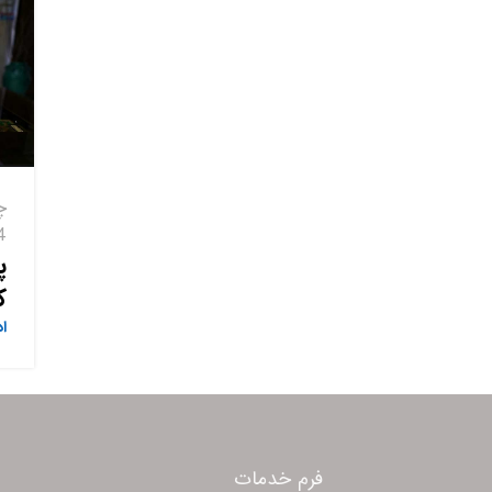
چ
14 نو
پ
ک
ا
فرم خدمات