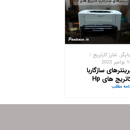
اپگر
,
شارژ کارتریج
امبر 2023
رینترهای سازگاربا
اتریج های Hp
دامه مطلب
»
›
3
2
1