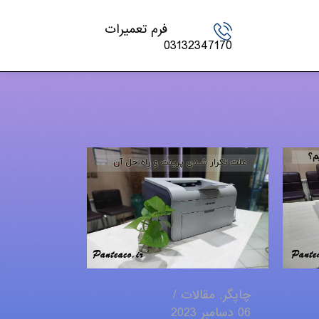
فرم تعمیرات
03132347170
چاپگر
,
مقالات
06 دسامبر 2023