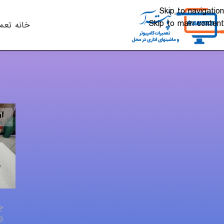
Skip to navigation
Skip to main content
خانه
تعم
دسته‌ها
اخبار تکنولوژی
چاپگر
شارژ کارتریج
کنسول بازی
لپ تاپ – PC
مقالات
موبایل و تبلت
چ
ویدئو
19 دس