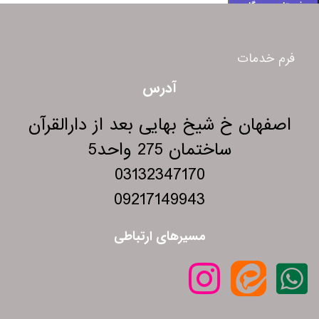
فرم خدمات
آدرس
اصفهان خ شیخ بهایی بعد از دارالقرآن
ساختمان 275 واحد5
03132347170
09217149943
مسیرهای ارتباطی