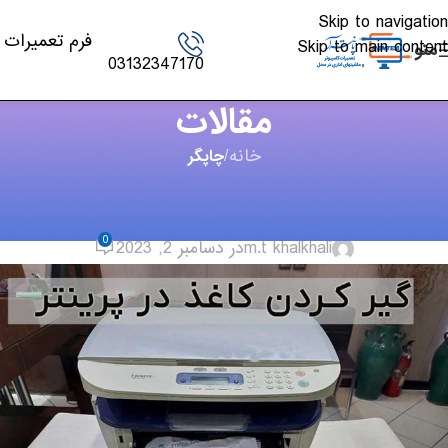
Skip to navigation
فرم تعمیرات
Skip to main content
منو
03132347170
مقالات
خانه
/
چاپگر
چاپگر
,
مقالات
گیر کردن کاغذ در پرینتر
0
m.t khalkhali
در دسامبر 2, 2023