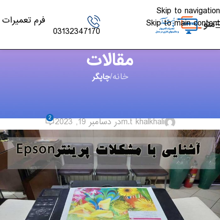
Skip to navigation
فرم تعمیرات
Skip to main content
منو
03132347170
مقالات
خانه
/
چاپگر
چاپگر
,
مقالات
آشنایی با مشکلات پرینتر Epson
2
m.t khalkhali
در دسامبر 19, 2023