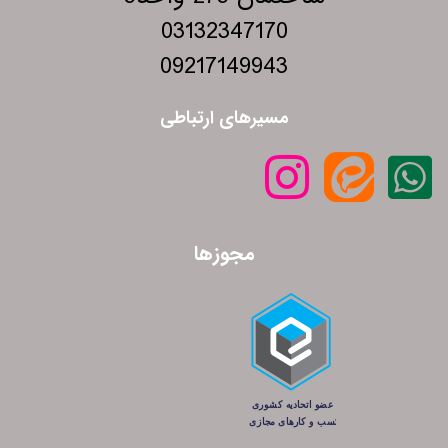
03132347170
09217149943
مسیرهای ارتباطی
مجوزها