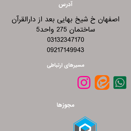
آدرس
اصفهان خ شیخ بهایی بعد از دارالقرآن
ساختمان 275 واحد5
03132347170
09217149943
مسیرهای ارتباطی
مجوزها