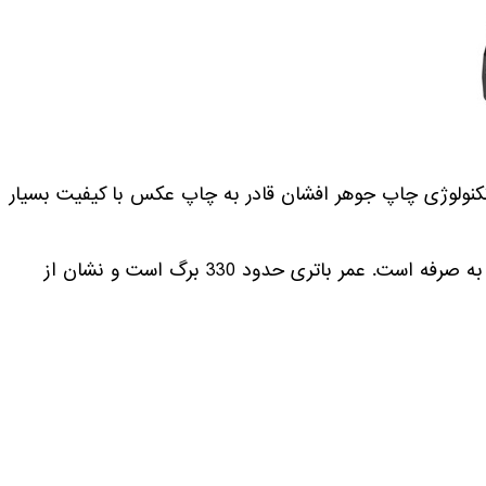
تکنولوژی چاپ جوهر افشان قادر به چاپ عکس با کیفیت بسیار
این دستگاه فاقد اسکن و کپی است ولی قیمت آن بسیار مقرون به صرفه است. عمر باتری حدود 330 برگ است و نشان از