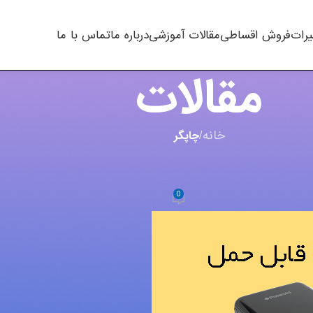
یرات
فروش اقساطی
مقالات آموزشی
درباره ما
تماس با ما
مقالات
خانه
/
چاپگر
مقالات
حمل به همراه معایب و مزایا
0
m.t kh
در آگوست 13, 2023