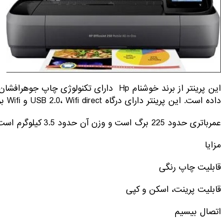
این پرینتر از برند خوشنام Hp دارای تکنولو
داده است. این پرینتر دارای درگاه USB 2.0، Wifi direct و Wifi برای اتصال بیسیم است.
عمرباتری حدود 225 برگ است و وزن آن حدود 3.5 کیلوگرم است.
مزایا
قابلیت چاپ رنگی
قابلیت پرینت، اسکن و کپی
اتصال بیسیم