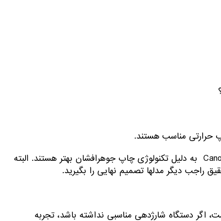
پ حرارتی مناسب هستند.
برای چاپ عکس دو مدل Hp OfficeJet 250 و Canon pixma TR150 به دلیل تکنولوژی چاپ جوهرافشان بهتر هستند. البته
یق راجب دیگر مدلها تصمیم نهایی را بگیرید.
ست، اگر دستگاه شارژدهی مناسبی نداشته باشد، تجربه