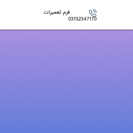
فرم تعمیرات
03132347170
دسته‌ها
اخبار تکنولوژی
چاپگر
شارژ کارتریج
کنسول بازی
لپ تاپ – PC
مقالات
موبایل و تبلت
ویدئو