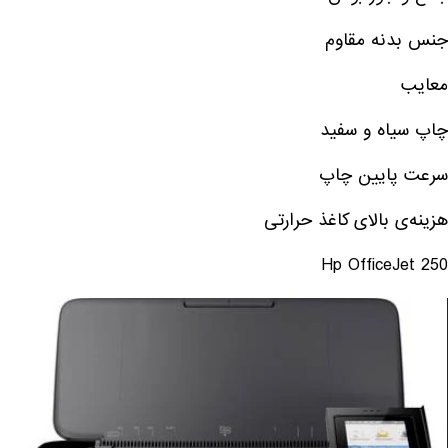
جنس بدنه مقاوم
معایب
چاپ سیاه و سفید
سرعت پایین چاپ
هزینه‌ی بالای کاغذ حرارتی
Hp OfficeJet 250