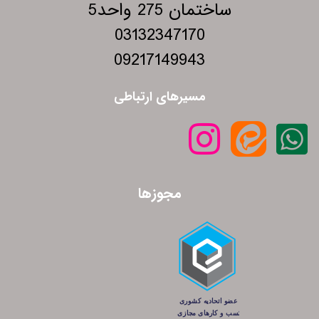
ساختمان 275 واحد5
03132347170
09217149943
مسیرهای ارتباطی
مجوزها