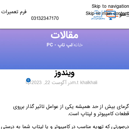
Skip to navigation
فرم تعمیرات
Skip to main content
منو
03132347170
مقالات
خانه
/
لپ تاپ - PC
لپ تاپ - PC
,
مقالات
آموزش تشخیص دمای پردازنده در
ویندوز
0
m.t khalkhali
در آگوست 22, 2023
گرمای بیش از حد همیشه یکی از عوامل تاثیر گذار برروی
قطعات کامپیوتر و لپتاپ است.
درصورتی که تهویه مناسب در کامپیوتر و یا لپتاپ شما به درستی