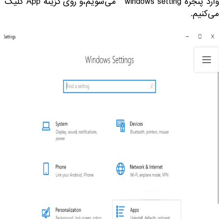
وارد پنجره windows setting می‌شویم،و روی گزینه App کلیک
می‌کنیم.