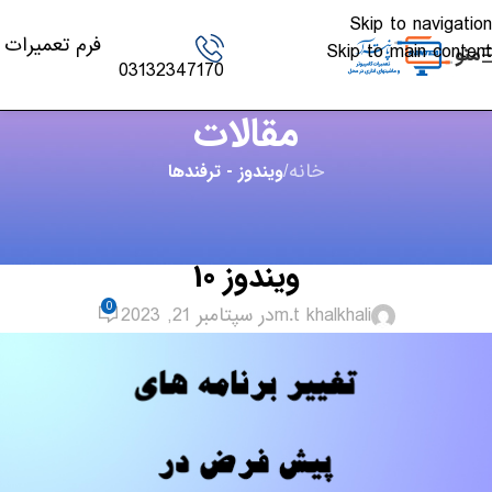
Skip to navigation
فرم تعمیرات
Skip to main content
منو
03132347170
مقالات
خانه
/
ویندوز - ترفندها
ویندوز - ترفندها
,
مقالات
آموزش تغییربرنامه های پیش‌فرض در
ویندوز 10
0
m.t khalkhali
در سپتامبر 21, 2023