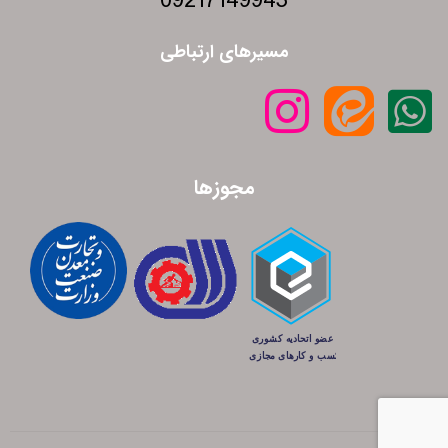
09217149943
مسیرهای ارتباطی
مجوزها