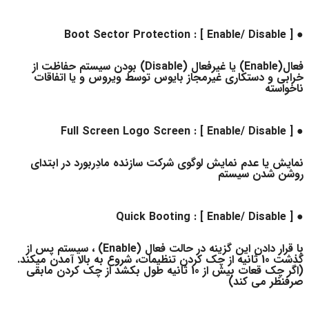
● Boot Sector Protection : [ Enable/ Disable ]
فعال(Enable) یا غیرفعال (Disable) بودن سیستم حفاظت از
خرابی و دستکاری غیرمجاز بایوس توسط ویروس و یا اتفاقات
ناخواسته
● Full Screen Logo Screen : [ Enable/ Disable ]
نمایش یا عدم نمایش لوگوی شرکت سازنده مادِربورد در ابتدای
روشن شدن سیستم
● Quick Booting : [ Enable/ Disable ]
با قرار دادن این گزینه در حالت فعال (Enable) ، سیستم پس از
گذشت 10 ثانیه از چک کردن تنظیمات، شروع به بالا آمدن میکند.
(اگر چک قعات بیش از 10 ثانیه طول بکشد از چک کردن مابقی
صرفنظر می کند)