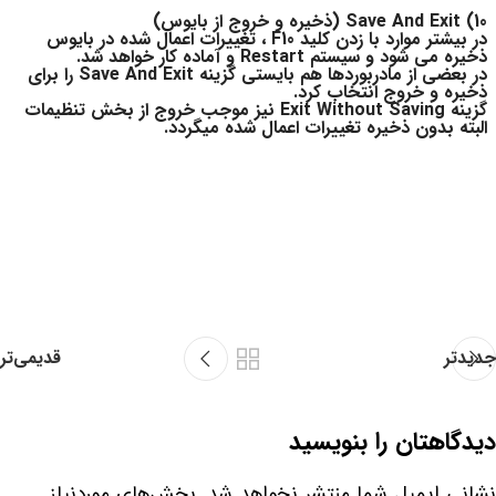
10) Save And Exit (ذخیره و خروج از بایوس)
در بیشتر موارد با زدن کلید F10 ، تغییرات اعمال شده در بایوس
ذخیره می شود و سیستم Restart و آماده کار خواهد شد.
در بعضی از مادربوردها هم بایستی گزینه Save And Exit را برای
ذخیره و خروج انتخاب کرد.
گزینه Exit Without Saving نیز موجب خروج از بخش تنظیمات
البته بدون ذخیره تغییرات اعمال شده میگردد.
جدیدتر
قدیمی‌تر
دیدگاهتان را بنویسید
نشانی ایمیل شما منتشر نخواهد شد.
بخش‌های موردنیاز