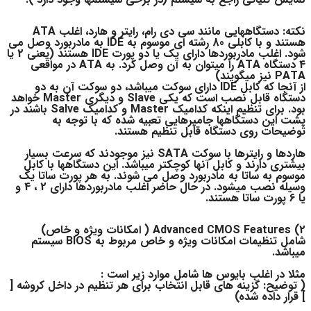
نکته: دستگاههایی مانند سی دی رام، رایتر و هارد، اغلب ATA
هستند و با کابلی 80 رشته ای موسوم به IDE به مادربورد وصل می
شود. اغلب مادربوردها دارای یک یا دو پورت IDE هستند (یعنی 2 یا
4 دستگاه ATA را میتوان به آن وصل کرد. به ATA در مواقعی
PATA نیز میگویند)
از آنجا که کابل IDE دارای سوکت میباشد، دو سوکت آن به دو
دستگاه قابل نصب است که یکی Slave و دیگری Master خواهد
بود. برای تنظیم اینکه کدامیک Master و کدامیک Salve باشند در
پشت این دستگاهها جامپرهایی تعبیه شده که با توجه به
توضیحات روی دستگاه قابل تنظیم هستند.
هاردها و رایترها با سوکت SATA نیز موجودند که سرعت بسیار
بیشتری دارند و کابل آنها کوچکتر میباشد. این دستگاهها با کابل
موسوم به ساتا به مادربورد وصل می شوند. به هر پورت ساتا یک
وسیله نصب میشود. در حال حاضر اغلب مادربوردها دارای 2 ، 4 و
یا 6 پورت ساتا هستند.
2) Advanced CMOS Features ( امکانات ویژه و خاص)
شامل تنظیمات امکانات ویژه و خاص مربوط به BIOS سیستم
میباشد.
مثلا در اغلب بایوس ها شامل موارد زیر است :
( توضیح: گزینه های قابل انتخاب برای هر تنظیم در داخل کروشه [
] قرار داده شده)