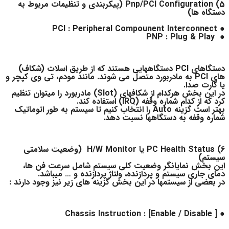
5) Pnp/PCI Configuration (پیکربندی و تنظیمات مربوط به
دستگاه ها)
● PCI : Peripheral Compounent Interconnect
● PNP : Plug & Play
دستگاهای PCI دستگاههایی هستند که از طریق اسلات (شکاف)
های PCI به مادربورد متصل می شوند. مانند مودم، تی وی کپچر و
یا کارت صدا.
در این بخش هرکدام از شکافهای (Slot) مادربورد را میتوان تنظیم
کرد که از کدام شماره وقفه (IRQ) استفاده کند.
بهتر است گزینه Auto را انتخاب کنیم تا سیستم به طور اتوماتیک
شماره وقفه به دستگاهها نسبت دهد.
6) PC Health Status یا H/W Monitor (وضعیت سلامتی
سیستم)
این بخش نمایانگر وضعیت کلی سیستم شامل سرعت فن ها،
دمای جاری سیستم و پردازنده، ولتاژ پردازنده و … میباشد.
در بعضی از سیستمها در این بخش گزینه های زیر نیز وجود دارند :
● Chassis Instruction : [Enable / Disable ]