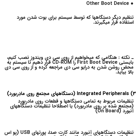
● Other Boot Device
تنظیم دیگر دستگاهها که توسط سیستم برای بوت شدن مورد
استفاده قرار میگیرند.
ـ نکته : هنگامی که میخواهیم از روی سی دی ویندوز نصب کنیم،
بایستی First Boot Device را CD-ROM قرار دهیم تا سیستم به
محض روشن شدن به درایو سی دی مراجعه کرده و از روی سی دی
بالا بیاید.
3) Integrated Peripherals (دستگاههای مجتمع روی مادِربورد)
تنظیمات مربوط به تمامی دستگاهها و قطعات روی مادربورد
(مجتمع شده بر روی مادربورد) یا اصطلاحا تنظیمات دستگاههای
آنبورد (On Board)
تنظیمات دستگاههای آنبورد مانند کارت صدا، پورتهای USB (یو اس