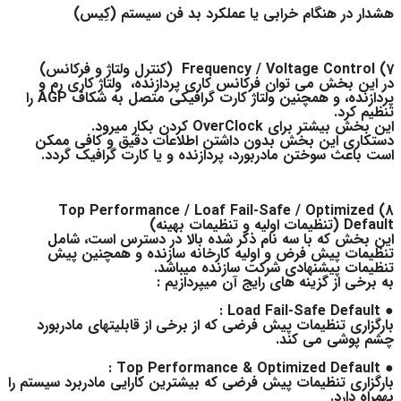
هشدار در هنگام خرابی یا عملکرد بد فن سیستم (کِیس)
7) Frequency / Voltage Control (کنترل ولتاژ و فرکانس)
در این بخش می توان فرکانس کاری پردازنده، ولتاژ کاری رم و
پردازنده، و همچنین ولتاژ کارت گرافیکی متصل به شکاف AGP را
تنظیم کرد.
این بخش بیشتر برای OverClock کردن بکار میرود.
دستکاری این بخش بدون داشتن اطلاعات دقیق و کافی ممکن
است باعث سوختن مادربورد، پردازنده و یا کارت گرافیک گردد.
8) Top Performance / Loaf Fail-Safe / Optimized
Default (تنظیمات اولیه و تنظیمات بهینه)
این بخش که با سه نام ذکر شده بالا در دسترس است، شامل
تنظیمات پیش فرض و اولیه کارخانه سازنده و همچنین پیش
تنظیمات پیشنهادی شرکت سازنده میباشد.
به برخی از گزینه های رایج آن میپردازیم :
● Load Fail-Safe Default :
بارگزاری تنظیمات پیش فرضی که از برخی از قابلیتهای مادربورد
چشم پوشی می کند.
● Top Performance & Optimized Default :
بارگزاری تنظیمات پیش فرضی که بیشترین کارایی مادربرد سیستم را
بهمراه دارد.