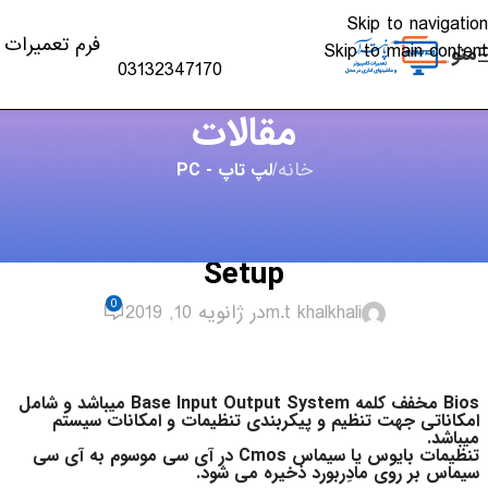
Skip to navigation
فرم تعمیرات
Skip to main content
منو
03132347170
مقالات
خانه
/
لپ تاپ - PC
لپ تاپ - PC
آموزش تنظیمات بایوس سیستم BIOS
Setup
0
m.t khalkhali
در ژانویه 10, 2019
Bios مخفف کلمه Base Input Output System میباشد و شامل
امکاناتی جهت تنظیم و پیکربندی تنظیمات و امکانات سیستم
میباشد.
تنظیمات بایوس یا سیماس Cmos در آی سی موسوم به آی سی
سیماس بر روی مادِربورد ذخیره می شود.