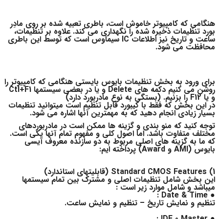
هنگامی که کامپیوتر خاموش است، باطری تعبیه شده بر روی مادِر
بورد تنظیمات ذخیره شده را نگهداری می کند. علاوه بر تنظیمات،
ساعت و تاریخ نیز اطلاعات IC سیماوس است که توسط این باطری
محافظت می شود.
برای ورود به بخش تنظیمات بایوس بایستی هنگامی که کامپیوتر را
روشن می کنیم دکمه های Delete و یا در بعضی سیستمها Ctl+F1
و یا F12 را بزنیم. (بستگی به نوع مادربورد دارد)
در این بخش که فقط با کیبورد قابل تنظیم است میتوانید تنظیمات
بسیار زیادی انجام دهید که به مهمترین آنها اشاره می شود.
توجه کنید که منو بندی و گزینه ها ممکن است در مادربوردهای
مختلف متفاوت باشد. اما اصول کلی و مفهوم تمام آنها یکی است.
که ما به گزینه های اصلی مربوط به دو سازنده معروف آیسی
بایوس (AMI و Award) پرداخته ایم:
1) Standard CMOS Features (قابلیتهای استاندارد)
این بخش شامل تنظیمات اصلی و مشترک بین تمام سیستمها
میباشد و شامل موارد زیر است :
● Date & Time :
تنظیم و نمایش تاریخ – تنظیم و نمایش ساعت.
● IDE 0 Master :