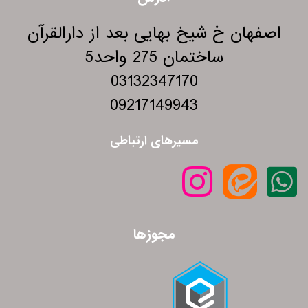
اصفهان خ شیخ بهایی بعد از دارالقرآن
ساختمان 275 واحد5
03132347170
09217149943
مسیرهای ارتباطی
مجوزها