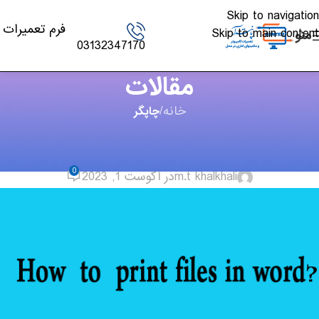
Skip to navigation
فرم تعمیرات
Skip to main content
منو
03132347170
مقالات
خانه
/
چاپگر
چاپگر
,
مقالات
آموزش تنظیمات چاپ در نرم افزار Word
0
m.t khalkhali
در آگوست 1, 2023