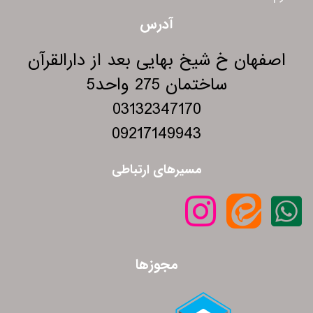
آدرس
اصفهان خ شیخ بهایی بعد از دارالقرآن
ساختمان 275 واحد5
03132347170
09217149943
مسیرهای ارتباطی
مجوزها