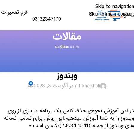
Skip to navigation
فرم تعمیرات
Skip to main content
منو
03132347170
مقالات
خانه
/
مقالات
مقالات
,
لپ تاپ - PC
آموزش حذف کامل یک برنامه از روی
ویندوز
0
m.t khalkhali
در آگوست 3, 2023
در این آموزش نحوه‌ی حذف کامل یک برنامه یا بازی از روی
ویندوز را به شما آموزش میدهیم.این روش برای تمامی نسخه
های ویندوز از جمله (7،8،8.1،10،11)یکسان است *