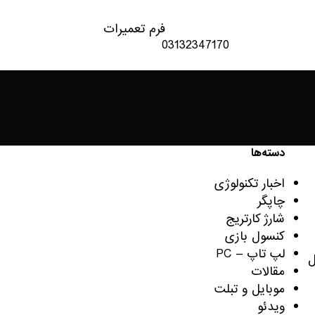
فرم تعمیرات
03132347170
دسته‌ها
اخبار تکنولوژی
چاپگر
شارژ کارتریج
کنسول بازی
لپ تاپ – PC
ل
مقالات
موبایل و تبلت
ویدئو