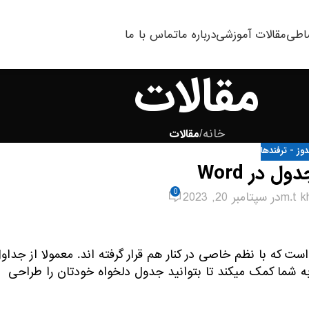
اطی
مقالات آموزشی
درباره ما
تماس با ما
مقالات
خانه
/
مقالات
دوز - ترفندها
 در Word
0
m.t kh
در سپتامبر 20, 2023
 که با نظم خاصی در کنار هم قرار گرفته اند. معمولا از جداو
ه شما کمک میکند تا بتوانید جدول دلخواه خودتان را طراحی