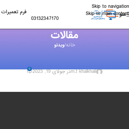
Skip to navigation
فرم تعمیرات
Skip to main content
منو
03132347170
مقالات
خانه
/
ویدئو
ویدئو
,
لپ تاپ - PC
آموزش غیر فعال کردن آپدیت ویندوز 11
0
m.t khalkhali
در جولای 19, 2023