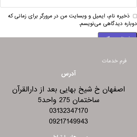
ذخیره نام، ایمیل و وبسایت من در مرورگر برای زمانی که
دوباره دیدگاهی می‌نویسم.
فرم خدمات
آدرس
اصفهان خ شیخ بهایی بعد از دارالقرآن
ساختمان 275 واحد5
03132347170
09217149943