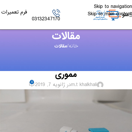
Skip to navigation
فرم تعمیرات
Skip to main content
منو
03132347170
مقالات
خانه
/
مقالات
مقالات
,
لپ تاپ - PC
آموزش کامل نصب ویندوز از روی فلش
مموری
0
m.t khalkhali
در ژانویه 7, 2019