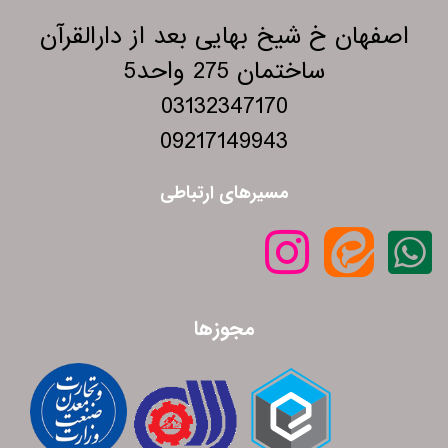
اصفهان خ شیخ بهایی بعد از دارالقرآن
ساختمان 275 واحد5
03132347170
09217149943
مسیرهای ارتباطی
مجوزها