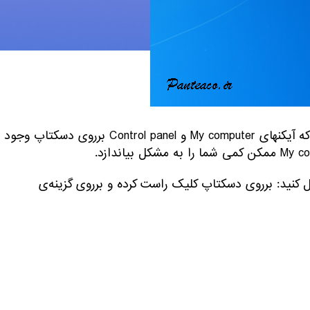
اگر به تازگی ویندوز خود را عوض کرده‌اید حتما متوجه شده اید که آیکنهای My computer و Control panel برروی دسکتاپ وجود
اپ به روش زیر عمل کنید: برروی دسکتاپ کلیک راست کرده و برروی گزینه‌ی