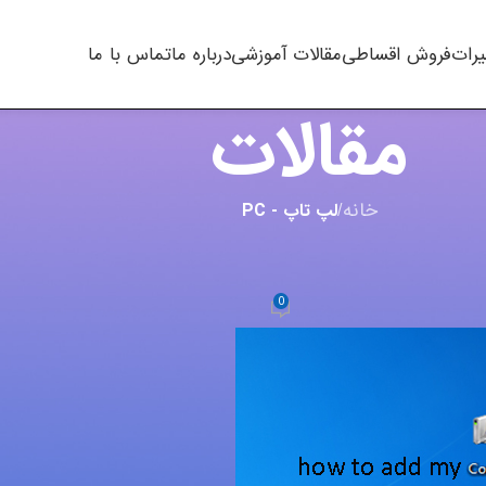
یرات
فروش اقساطی
مقالات آموزشی
درباره ما
تماس با ما
مقالات
خانه
/
لپ تاپ - PC
,
مقالات
0
m.t kh
در آگوست 7, 2023