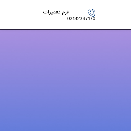
فرم تعمیرات
03132347170
دسته‌ها
اخبار تکنولوژی
چاپگر
شارژ کارتریج
کنسول بازی
لپ تاپ – PC
مقالات
موبایل و تبلت
ویدئو