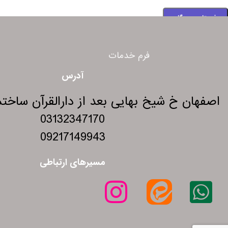
فرم خدمات
آدرس
اصفهان خ شیخ بهایی بعد از دارالقرآن ساختمان 275 و
03132347170
09217149943
مسیرهای ارتباطی