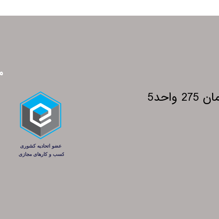
م
احد5