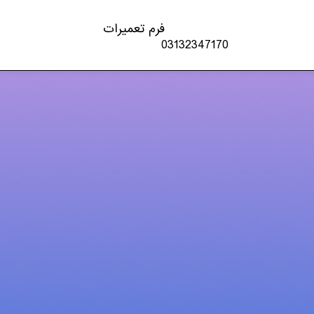
فرم تعمیرات
03132347170
دسته‌ها
اخبار تکنولوژی
چاپگر
شارژ کارتریج
کنسول بازی
لپ تاپ – PC
مقالات
موبایل و تبلت
ویدئو