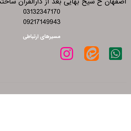
اصفهان خ شیخ بهایی بعد از دارالقرآن ساختمان 275 و
03132347170
09217149943
مسیرهای ارتباطی