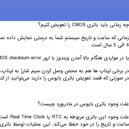
یکی از وظایف این باتری ذخیره کردن تاریخ و ساعت کامپیوتر ا
چندماه از خاموش بودن هم تغییری نمی‌کند و ساعت و تاریخ ر
چه زمانی باید باتری CMOS را تعویض کنیم؟
زمانی که ساعت و تاریخ سیستم شما به درستی نمایش داده نمی‌
4 الی 5 سال است.
یا در مواردی هنگام بالا آمدن ویندوز با ارور CMOS checksum error مواجه می‌شوید.
در برخی لپتاپ ها هم به محض وصل کردن سیم شارژ به لپتاپ، ل
در صورتی که قصد تعویض باتری بایوس را دارید می‌توانید از کد باتری CR2032 استفا
علت وجود باتری بایوس در مادربورد چیست؟
علت وجود 
ساعت و تاریخ را در خود حفظ می‌کند. این عملیات توسط باتری