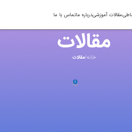
اطی
مقالات آموزشی
درباره ما
تماس با ما
مقالات
خانه
/
مقالات
 تاپ - PC
0
m.t kh
در آگوست 21, 2023
ها است، قطعاتی مانند رم و پردازنده همگی برروی مادربورد قرار
می‌گیرند. وظیفه مادربورد ارتباط دادن پردازنده با سایر بخش‌های سیستم است، این کار توسط قطعه‌ای به نام BIOS صورت