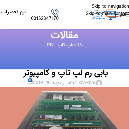
Skip to navigation
فرم تعمیرات
Skip to main content
منو
03132347170
مقالات
خانه
/
لپ تاپ - PC
لپ تاپ - PC
نشانه های مشکلات رم و روش عیب
یابی رم لپ تاپ و کامپیوتر
0
m.t khalkhali
در ژانویه 10, 2019