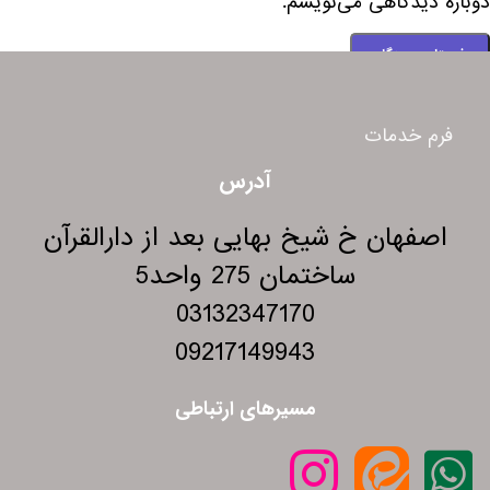
دوباره دیدگاهی می‌نویسم.
فرم خدمات
آدرس
اصفهان خ شیخ بهایی بعد از دارالقرآن
ساختمان 275 واحد5
03132347170
09217149943
مسیرهای ارتباطی