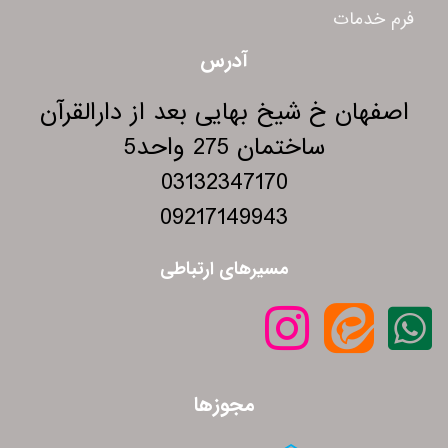
فرم خدمات
آدرس
اصفهان خ شیخ بهایی بعد از دارالقرآن
ساختمان 275 واحد5
03132347170
09217149943
مسیرهای ارتباطی
مجوزها