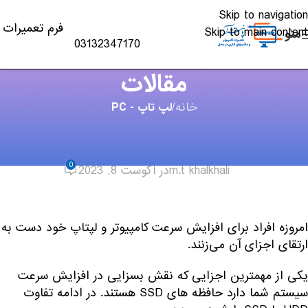
Skip to navigation
فرم تعمیرات
Skip to main content
منو
03132347170
مقالات
خانه
/
لپ تاپ - PC
لپ تاپ - PC
,
مقالات
تفاوت حافظه SSD و HDD
0
m.t khalkhali
در آگوست 8, 2023
امروزه افراد برای افزایش سرعت کامپیوتر و لپتاپ خود دست به
ارتقای اجزای آن می‌زنند.
یکی از مهمترین اجزایی که نقش بسزایی در افزایش سرعت
سیستم شما دارد حافظه های SSD هستند. در ادامه تفاوت