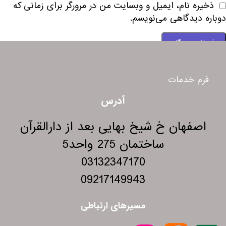
ذخیره نام، ایمیل و وبسایت من در مرورگر برای زمانی که
دوباره دیدگاهی می‌نویسم.
فرم خدمات
آدرس
اصفهان خ شیخ بهایی بعد از دارالقرآن
ساختمان 275 واحد5
03132347170
09217149943
مسیرهای ارتباطی