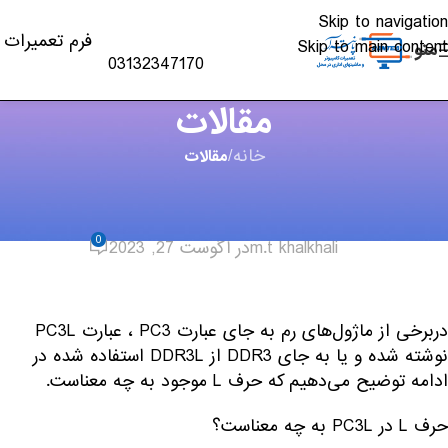
Skip to navigation
فرم تعمیرات
Skip to main content
منو
03132347170
مقالات
خانه
/
مقالات
مقالات
,
لپ تاپ - PC
تفاوت رم PC3 با رم PC3L چیست؟
0
m.t khalkhali
در آگوست 27, 2023
دربرخی از ماژول‌های رم به جای عبارت PC3 ، عبارت PC3L
نوشته شده و یا به جای DDR3 از DDR3L استفاده شده در
ادامه توضیح می‌دهیم که حرف L موجود به چه معناست.
حرف L در PC3L به چه معناست؟