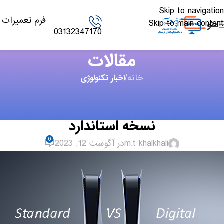
Skip to navigation
فرم تعمیرات
Skip to main content
منو
03132347170
مقالات
خانه
/
اخبار تکنولوژی
اخبار تکنولوژی
,
کنسول بازی
تفاوت پلی استیشن 5 نسخه دیجیتال با
نسخه استاندارد
0
m.t khalkhali
در آگوست 12, 2023