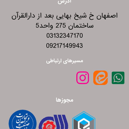
آدرس
اصفهان خ شیخ بهایی بعد از دارالقرآن
ساختمان 275 واحد5
03132347170
09217149943
مسیرهای ارتباطی
مجوزها