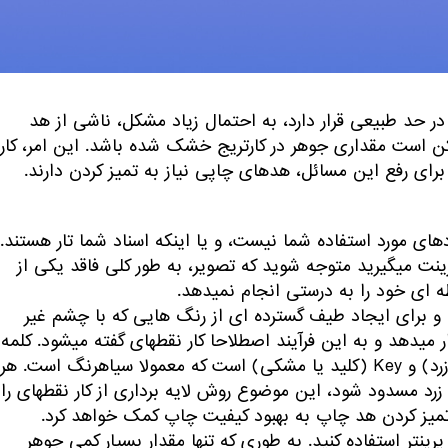
‎هایی ارائه شده است که توسط آنها می‎توانید هد چاپ را هم به صورت دستی، و هم به کمک یک کامپیوتر یا
ند، اما سطوح جوهر شما در حد طبیعی قرار دارد، به احتمال زیاد مشکل، ناشی از هد
دتی از آخرین پرینتی که گرفته‎اید می‎گذرد، ممکن است مقداری جوهر در کارتریج خشک شده باشد. این امر، کار
ی مورد استفاده شما نیست، و یا اینکه اسناد شما تار هستند.
در صورتی که این مورد باشد، ممکن است هنگامی‎که از تصاویر پرینت می‎گیرید متوجه شوید که تصویر، به طور کلی فاقد یکی از
CM یا بیشتر استفاده نموده و برای ایجاد طیف گسترده ای از رنگ هایی که با چشم غیر
مسلح می‎بینیم، نقاط کوچک را در فرم های مختلف در کنار هم قرار می‎دهد و به این فرآیند اصطلاحا کار نقطه‎ای گفته می‎شود. کلمه
CMYK مخفف Cyan (فیروزه‎ای)، Magenta (ارغوانی)، Yellow (زرد) و Key (کلید یا مشکی) است که معمولا سیاهرنگ است. هر
رنگ دارای یک نازل خاص می‎باشد، بنابراین اگر یکی از آنها مثلا زرد مسدود شود، این موضوع روش لایه برداری از کار نقطه‎ای را
تمیز کردن هد چاپ به بهبود کیفیت چاپ کمک خواهد کرد.
بهتر است سعی کنید از کمترین هزینه ممکن برای تمیز کردن هد پرینتر استفاده کنید. به طوری که تنها مقدار بسیار کمی ‎جوهر