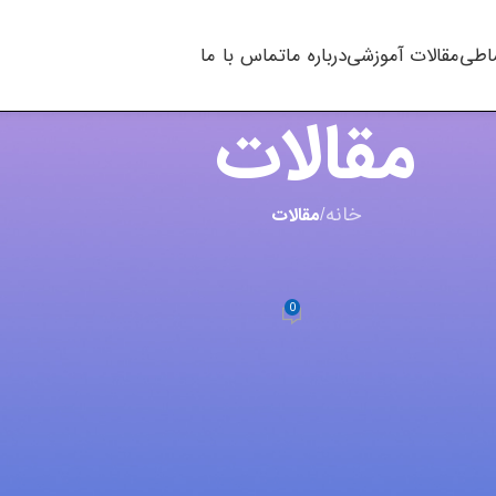
اطی
مقالات آموزشی
درباره ما
تماس با ما
مقالات
خانه
/
مقالات
,
چاپگر
ر جوهرافشان در منزل
0
m.t kha
در ژانویه 2, 2019
ی دستیابی به استاندارد عالی چاپ، فاکتوری بسیار مهم است. هر
فارغ از اینکه شما از یک کارتریج مارک دار، سازگار یا مجددا شارژ شده استفاده می‎کنید، احتمال خشک شدن جوهر و بسته شدن
 امر نادیده گرفته شود می‎تواند باعث بروز مشکلات بیشتر شود و حتی ممکن است پرینتر شما را از بین