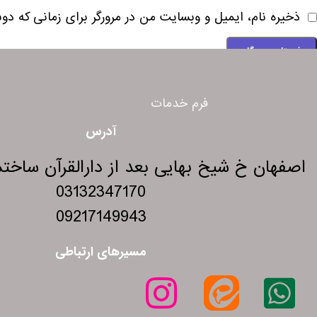
ذخیره نام، ایمیل و وبسایت من در مرورگر برای زمانی که دو
فرم خدمات
آدرس
اصفهان خ شیخ بهایی بعد از دارالقرآن ساختمان 275 و
03132347170
09217149943
مسیرهای ارتباطی