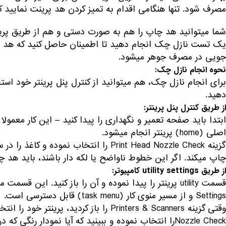
مصرف شود. تنها هنگامی‎ اقدام به تمیز کردن هد پرینت نمایید که کیفیت چاپ کاهش یافته و این تغییر، قابل توجه باشد.
شما می‎توانید هد چاپ را هم به صورت دستی و هم از طریق پری
یک تست نازل چک انجام دهید تا اطمینان حاصل کنید که هد چاپ 
جویی در مصرف جوهر می‎شود.
نحوه انجام نازل چک:
برای انجام نازل چک، هم می‎توانید از کنترل پ
دهید.
از طریق کنترل پنل پرینتر:
اصلی (home) پرینتر انجام می‎شود.
چاپ می‎کند. اگر این خطوط ناواضح یا لکه دار باشند، باید هد چاپ را تمیز کنید.
از طریق utility settings کامپیوتر:
Settings و از مسیر منوی کار (task menu) قابل دسترسی است.
وقتی گزینه Printers & Scanners را باز کردید، پرینتر خود را انتخاب کرده و Utility Printer را باز کنید.