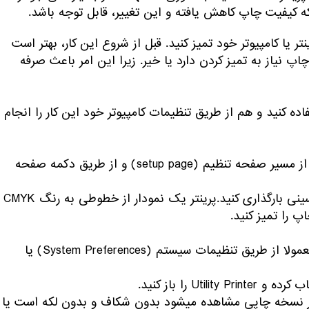
نتر یا کامپیوتر خود تمیز کنید. قبل از شروع این کار، بهتر است
نیاز به تمیز کردن دارد یا خیر. زیرا این امر باعث صرفه
نل پرینتر خود استفاده کنید و هم از طریق تنظیمات کامپیوتر خود این کار را انجام
ابتدا باید صفحه تعمیر و نگهداری را پیدا کنید – این کار معمولا از مسیر صفحه تنظیم (setup page) و از طریق دکمه صفحه
گزینه Print Head Nozzle Check را انتخاب نموده و کاغذ را در سینی بارگذاری کنید.پرینتر یک نمودار از خطوطی به رنگ CMYK
قسمت utility پرینتر را پیدا نموده و آن را باز کنید. این قسمت معمولا از طریق تنظیمات سیستم (System Preferences) یا
Nozzle Checkرا انتخاب نموده و ببینید که آیا نمودار رنگی که در نسخه چاپی مشاهده می‎شود بدون شکاف و بدون لکه است یا