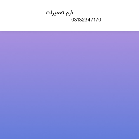
فرم تعمیرات
03132347170
دسته‌ها
اخبار تکنولوژی
چاپگر
شارژ کارتریج
کنسول بازی
لپ تاپ – PC
مقالات
موبایل و تبلت
ویدئو