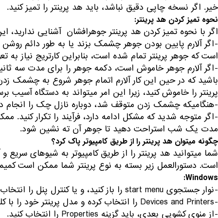
خیر. اگر نسخه چاپی دقیق نباشد، باید هد پرینتر را تمیز کنید.
نحوه تمیز کردن هد پرینتر:
اگر با نحوه تمیز کردن هد پرینتر جوهرافشان آشنایی ندارید، این دستورالعمل ها می‎توانند راهنم
-اگر آلارم پایین بودن جوهر چشمک بزند یا به طور دائم روشن 
است که جوهر پرینتر تمام شده است، بنابراین کارتریج نیاز به تع
پرینتر را خاموش کنید، زیرا این امر می‎تواند به دستگاه آسیب برساند.
-هنگامی‎که چشمک زدن متوقف شد، دوباره نازل چک را انجام دهید تا مطمئن شوید که هد چاپ تمیز است.
-اگر متوجه شدید که مشکل ادامه دارد، فرآیند را تکرار کنید. مم
مدت یک شب استراحت دهید تا جوهر آن ته نشین شود.
چگونه می‎توان هد پرینتر را از طریق کامپیوتر پاک کرد؟
شما می‎توانید هد پر
است. دستورالعمل زیر بسته به نوع پرینتر شما ممکن است کمی‎متفاوت باشد.
Windows:
-نوار جستجوی start menu را باز کنید، و یا کنترل پنل را انتخاب نمایید.
-Devices and Printers را انتخاب کرده و مدل پرینتر خود را با کلیک راست بر روی آن پیدا کنید.
-از منوی کشویی بعدی، باید گزینه Properties را انتخاب کنید.