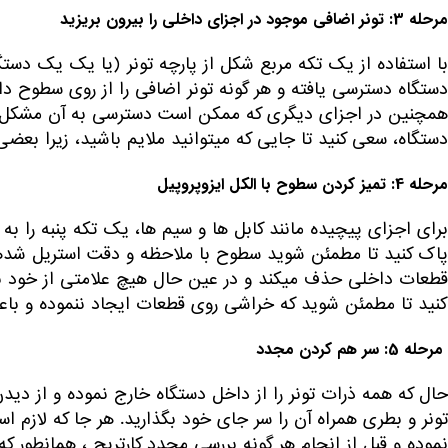
مرحله 3: تونر اضافی موجود در اجزای داخلی را بیرون بریزید
با استفاده از یک تکه مربع شکل از پارچه تونر (یا یک یک دستگ
دستگاه دسترسی یافته و هر گونه تونر اضافی را از روی سطوح داخ
همچنین در اجزای دیگری که ممکن است دسترسی به آن مشکل ب
دستگاه، سعی کنید تا جایی که می‎توانید ملایم باشید، زیرا بعضی از اجزای آن شکننده و آسیب پذیر هستند.
مرحله 4: تمیز کردن سطوح با الکل ایزوپروپیل
برای اجزای پیچیده مانند کابل ها و سیم ها، یک تکه پنبه را به ا
کنید تا مطمئن شوید که خراشی روی قطعات ایجاد ننموده و باعث 
مرحله 5: سر هم کردن مجدد
حال که همه ذرات تونر را از داخل دستگاه خارج نموده و از دی
تونر و بطری همراه آن را سر جای خود بگذارید. هر جا که لازم است
نموده و قبل از انجام هر گونه بررسی مجدد کارتریج ، همانطور 