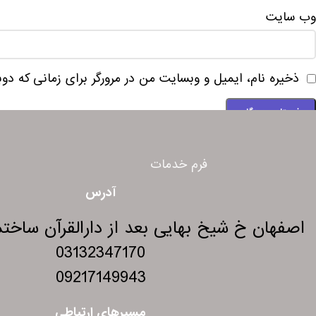
وب‌ سایت
ذخیره نام، ایمیل و وبسایت من در مرورگر برای زمانی که دو
فرم خدمات
آدرس
اصفهان خ شیخ بهایی بعد از دارالقرآن ساختمان 275 و
03132347170
09217149943
مسیرهای ارتباطی