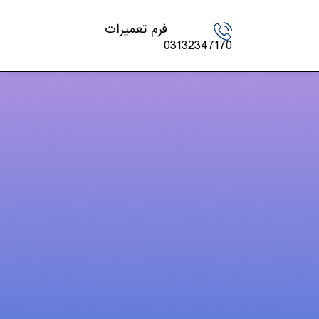
فرم تعمیرات
03132347170
دسته‌ها
اخبار تکنولوژی
چاپگر
شارژ کارتریج
کنسول بازی
لپ تاپ – PC
مقالات
موبایل و تبلت
ویدئو