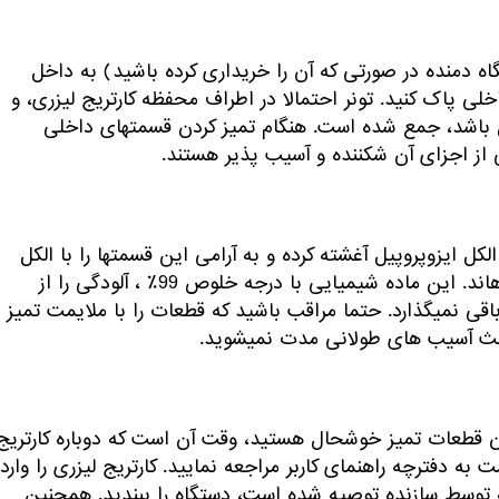
اه دمنده در صورتی که آن را خریداری کرده باشید) به داخل
لی پاک کنید. تونر احتمالا در اطراف محفظه کارتریج لیزری، و
اشد، جمع شده است. هنگام تمیز کردن قسمتهای داخلی
لکل ایزوپروپیل آغشته کرده و به آرامی این قسمتها را با الکل
پاک کنید تا مطمئن شوید سطوح با ملاحظه و دقت استریل شده‎اند. این ماده شیمیایی با درجه خلوص 99٪ ، آلودگی را از
قطعات داخلی حذف می‎کند و در عین حال هیچ علامتی از خود باقی نمی‎گذارد. حتما مراقب باشید که قطعات را با ملایمت تمیز
آسیب های طولانی مدت نمی‎شوید.
دن قطعات تمیز خوشحال هستید، وقت آن است که دوباره کارتریج
 به دفترچه راهنمای کاربر مراجعه نمایید. کارتریج لیزری را وارد
که توسط سازنده توصیه شده است، دستگاه را ببندید. همچنین