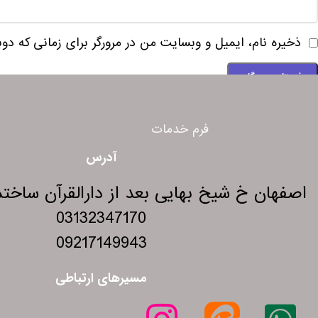
ذخیره نام، ایمیل و وبسایت من در مرورگر برای زمانی که دو
فرم خدمات
آدرس
اصفهان خ شیخ بهایی بعد از دارالقرآن ساختمان 275 و
03132347170
09217149943
مسیرهای ارتباطی