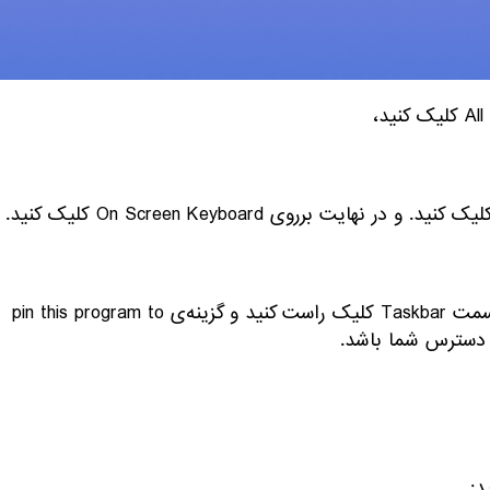
برای فعال سازی راحت تر کیبورد مجازی برروی آیکن برنامه در قسمت Taskbar کلیک راست کنید و گزینه‌ی pin this program to