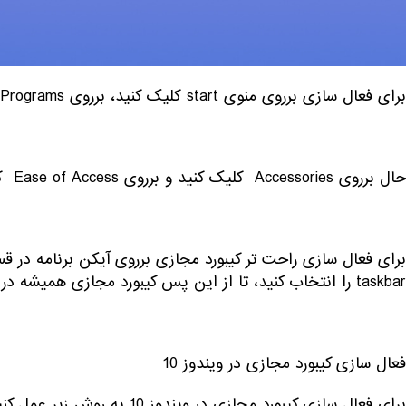
میدهیم.
روش فعال سازی کیبورد مجازی در ویندوز 7
برای فعال سازی برروی منوی start کلیک کنید، برروی All Programs کلیک کنید،
حال برروی Accessories کلیک کنید و برروی Ease of Access کلیک کنید. و در نهایت برروی On Screen Keyboard کلیک کنید.
taskbar را انتخاب کنید، تا از این پس کیبورد مجازی همیشه در دسترس شما باشد.
فعال سازی کیبورد مجازی در ویندوز 10
برای فعال سازی کیبورد مجازی در ویندوز 10 به روش زیر عمل کنید: