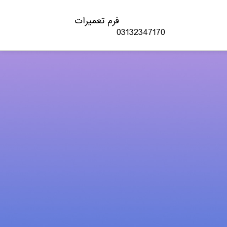
فرم تعمیرات
03132347170
دسته‌ها
اخبار تکنولوژی
چاپگر
شارژ کارتریج
کنسول بازی
لپ تاپ – PC
مقالات
موبایل و تبلت
ویدئو