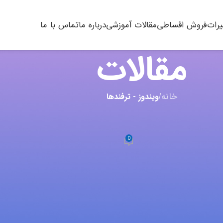
یرات
فروش اقساطی
مقالات آموزشی
درباره ما
تماس با ما
مقالات
خانه
/
ویندوز - ترفندها
ا
,
لپ تاپ - PC
 مجازی در ویندوز
0
m.t kh
در آگوست 9, 2023
اده می‌کنید و به دنبال راهی برای تایپ راحت تر هستید، می‌توانید
ین مقاله به شما نحوه فعال سازی کیبورد مجازی را آموزش