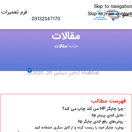
Skip to navigation
فرم تعمیرات
Skip to main content
منو
03132347170
مقالات
خانه
/
مقالات
مقالات
,
چاپگر
8 روش رفع مشکل کندی پرینتر hp
0
m.t khalkhali
در دسامبر 20, 2020
فهرست مطالب
چرا چاپگر HP من کند چاپ می کند؟
دلایل کندی پرینتر hp :
روش‌های رفع کندی چاپگر hp:
روش1: چاپگر خود را ریست کرده و از کابل دیگری استفاده کنید.