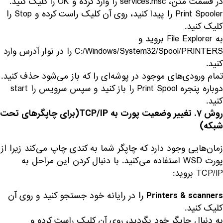
در قسمت متن، services.msc را وارد کرده و OK را کلیک کنید.
Print Spooler را پیدا کنید، روی آن کلیک راست کرده و Stop را
کلیک کنید.
به File Explorer بروید و
C:/Windows/System32/Spool/PRINTERS را در نوار آدرس وارد
کنید.
تمام ورودی‌های موجود در پوشه‌ای را که باز می‌شود حذف کنید.
دوباره پنجره Print Spool را باز کنید و سپس سرویس را start
کنید.
روش 7.
تغییر وضعیت پورت به TCP/IP(برای چاپگر‌های تحت
شبکه)
زمان‌هایی وجود دارد که چاپگر شما به کندی چاپ می‌کند زیرا از
پورت WSD استفاده می‌کنید. با دنبال کردن این مراحل به
TCP/IP بروید:
را در رایانه خود جستجو کنید و روی آن
Printers & scanners
کلیک کنید.
به دنبال چاپگر خود بگردید، روی آن کلیک راست کرده و