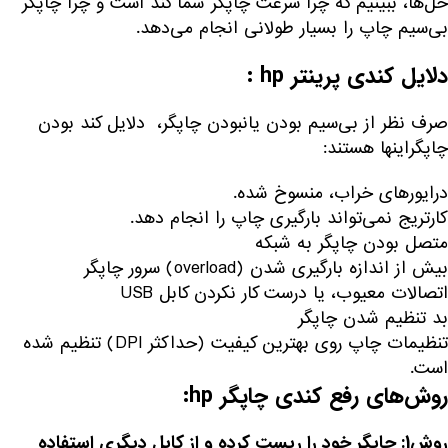
حل‌ها، ببینیم که چرا سرعت چاپگر شما کند است و چرا چاپگر
بی‌سیم چاپ را بسیار طولانی انجام می‌دهد.
دلایل کندی پرینتر hp :
صرف نظر از بی‌سیم بودن یانبودن چاپگر، دلایل کند بودن
چاپگراینها هستند:
درایور‌های خراب، منسوخ شده.
کارتریج نمی‌تواند بارگیری چاپ را انجام دهد.
متصل بودن چاپگر به شبکه
بیش از اندازه بارگیری شدن (overload) سرور چاپگر
اتصالات معیوب، یا درست کار نکردن کابل USB
بد تنظیم شدن چاپگر
تنظیمات چاپ روی بهترین کیفیت (حداکثر DPI) تنظیم شده
است.
روش‌های رفع کندی چاپگر hp:
روش1:
چاپگر خود را ریست کرده و از کابل دیگری استفاده