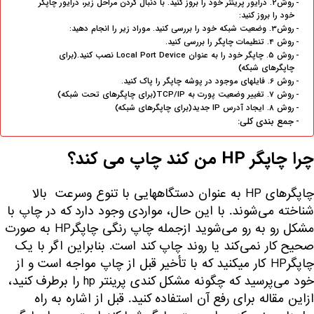
روش2. درایور پرینتر خود را بروز کنید. با دنبال کردن مراحل زیر، درایور چاپگر
خود را بروز کنید:
روش3. وضعیت شبکه خود را بررسی کنید. موراد زیر را انجام دهید:
روش 4. تنطیمات چاپگر را بررسی کنید.
روش 5. چاپگر خود را به عنوان Local Port Device نصب کنید.(برای
چاپگر‌های شبکه)
روش 6. فایلهای موجود در پوشه‌ چاپگر را پاک کنید.
روش 7. تغییر وضعیت پورت به TCP/IP(برای چاپگر‌های تحت شبکه)
روش 8. ایجاد آدرس IP جدید(برای چاپگر‌های شبکه)
جمع بندی کلی:
چرا چاپگر HP من کند چاپ می کند؟
چاپگر‌های HP به عنوان دستگاههایی با تنوع وسرعت بالا
شناخته می‌شوند. با این حال، مواردی وجود دارد که در چاپ با
مشکل رو به رو می‌شوید ازجمله چاپ رنگی چاپگرHP به صورت
صحیح کار نمی‌کند یا روند چاپ کند است. بنابراین اگر با یک
چاپگرHP کار میکنید که با تأخیر قبل از چاپ مواجه است و از
خود می‌پرسید که چگونه مشکل کندی پرینتر hp را برطرف کنید،
ازاین مقاله برای رفع آن استفاده کنید. قبل از اشاره به راه