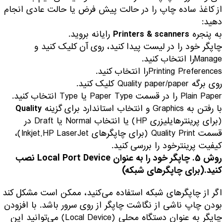
از کاغذ ساده چاپ را در حالت پیش فرض یا حالت عادی انجام
دهید:
به پنجره
رایانه بروید.
Printers & scanners
چاپگر خود را در لیست پیدا کنید، روی آن کلیک کنید و
Manageرا انتخاب کنید.
Printing Preferencesرا انتخاب کنید.
روی برگه Quality paper/paper کلیک کنید.
Plain Paper را در قسمت Paper Type یا Type انتخاب کنید.
با رفتن به Graphics و انتخاب استاندارد برای گزینه
Quality
(برای پرینترهایلیزری HP) یا انتخاب Normal یا Draft در
قسمت Quality Print (برای چاپگرهای Inkjet,HP LaserJet)،
کیفیت پرینترخود را بررسی کنید.
روش 5.
چاپگر خود را به عنوان Local Port Device نصب
کنید.(برای چاپگر‌های شبکه)
اگر از چاپگر‌های شبکه استفاده می‌کنید، ممکن است مشکل کند
بودن چاپ ناشی از نگاشت چاپگر از روی سرور باشد. با افزودن
چاپگر به عنوان دستگاه محلی (Local Device) می‌توانید این