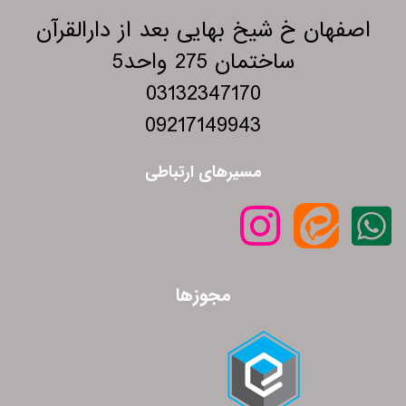
اصفهان خ شیخ بهایی بعد از دارالقرآن
ساختمان 275 واحد5
03132347170
09217149943
مسیرهای ارتباطی
مجوزها