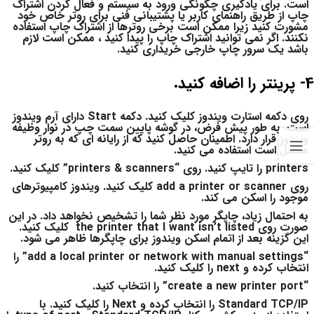
است. برای یادگیری چگونگی ورود به سیستم و فعال کردن اشتراک
چاپ از طریق راهنمای کاربر یا پشتیبانی فنی برای روتر خاص خود
مشورت کنید زیرا ممکن است برخی روترها از اشتراک چاپ استفاده
نکنند. اگر نمی توانید اشتراک چاپ را پیدا کنید ، ممکن است لازم
باشد یک سرور چاپ خارجی خریداری کنید.
4- پرینتر را اضافه کنید.
روی دکمه استارت ویندوز کلیک کنید. دکمه Start دارای آرم ویندوز
است. به طور پیش فرض، در گوشه پایین سمت چپ در نوار وظیفه
ویندوز قرار دارد. اطمینان حاصل کنید که از رایانه ای که به روتر
متصل است استفاده می کنید.
printers را تایپ کنید. روی “printers & scanners” کلیک کنید.
روی add a printer or scanner کلیک کنید. ویندوز کامپیوترهای
موجود را اسکن می کند.
به احتمال زیاد، چاپگر مورد نظر شما را تشخیص نخواهد داد. در این
صورت روی the printer that I want isn’t listed کلیک کنید.
این گزینه بعد از اتمام اسکن ویندوز برای چاپگرها ظاهر می شود.
“add a local printer or network with manual settings” را
انتخاب کرده و next را کلیک کنید.
“create a new printer port” را انتخاب کنید.
Standard TCP/IP را انتخاب کرده و Next را کلیک کنید. با