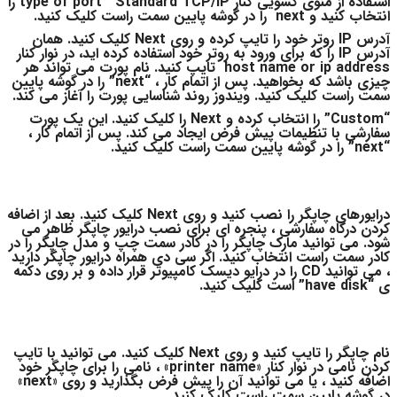
استفاده از منوی کشویی کنار type of port Standard TCP/IP را
انتخاب کنید و next را در گوشه پایین سمت راست کلیک کنید.
آدرس IP روتر خود را تایپ کرده و روی Next کلیک کنید. همان
آدرس IP را که برای ورود به روتر خود استفاده کرده اید، در نوار کنار
host name or ip address تایپ کنید. نام پورت می تواند هر
چیزی باشد که بخواهید. پس از اتمام کار ، “next” را در گوشه پایین
سمت راست کلیک کنید. ویندوز روند شناسایی پورت را آغاز می کند.
“Custom” را انتخاب کرده و Next را کلیک کنید. این یک پورت
سفارشی با تنظیمات پیش فرض ایجاد می کند. پس از اتمام کار ،
“next” را در گوشه پایین سمت راست کلیک کنید.
درایورهای چاپگر را نصب کنید و روی Next کلیک کنید. بعد از اضافه
کردن درگاه سفارشی ، پنجره ای برای نصب درایور چاپگر ظاهر می
شود. می توانید مارک چاپگر را در کادر سمت چپ و مدل چاپگر را در
کادر سمت راست انتخاب کنید. اگر سی دی همراه درایور چاپگر دارید
، می توانید CD را در درایو دیسک کامپیوتر قرار داده و بر روی دکمه
ی “have disk” است کلیک کنید.
نام چاپگر را تایپ کنید و روی Next کلیک کنید. می توانید با تایپ
کردن نامی در نوار کنار «printer name» ، نامی را برای چاپگر خود
اضافه کنید ، یا می توانید آن را پیش فرض بگذارید و روی «next»
در گوشه پایین سمت راست کلیک کنید.