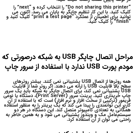
“Do not sharing this printer” را انتخاب کرده و “next” را
کلیک کنید. با این کار تنظیم چاپگر به پایان می رسد. اکنون می
توانید برای اطمینان از عملکرد “print a test page” کلیک کنید و
“finish” را کلیک کنید.
مراحل اتصال چاپگر USB به شبکه درصورتی که
مودم پورت USB ندارد با استفاده از سرور چاپ
همه روترها از اتصال USB پشتیبانی نمی کنند. بیشتر روترهای
سطح بالا قابلیت USB را ارائه می دهند. اگر روتر شما از قابلیت
USB پشتیبانی نمی کند، برای اتصال چاپگر به شبکه باید یک سرور
چاپ خریداری کنید. پرینت سرور‌ (Print Server)، دستگاه یا نوعی
فریمور (ترکیبی از سخت افزار و نرم افزار) است که با استفاده از آن
کاربر این توانمندی را پیدا می کند که یک پرینتر را به منظور استفاده
همگانی به تعدادی کامپیوتر متصل کند. این دستگاه در هر دو
سیستم‌عامل مک و ویندوز پشتیبانی می شود و به همین خاطر به
راحتی می توان از آن استفاده کرد.