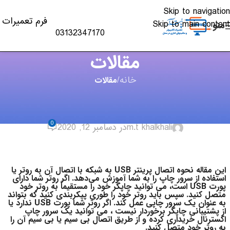
Skip to navigation
فرم تعمیرات
Skip to main content
منو
03132347170
مقالات
خانه
/
مقالات
مقالات
,
چاپگر
نحوه اتصال چاپگر USB به شبکه
0
m.t khalkhali
در دسامبر 12, 2020
این مقاله نحوه اتصال پرینتر USB به شبکه با اتصال آن به روتر یا
استفاده از سرور چاپ را به شما آموزش می‌دهد. اگر روتر شما دارای
پورت USB است، می توانید چاپگر خود را مستقیماً به روتر خود
متصل کنید. سپس باید روتر خود را طوری پیکربندی کنید که بتواند
به عنوان یک سرور چاپی عمل کند. اگر روتر شما پورت USB ندارد یا
از پشتیبانی چاپگر برخوردار نیست ، می توانید یک سرور چاپ
اکسترنال خریداری کرده و از طریق اتصال بی سیم یا بی سیم آن را
به روتر خود متصل کنید.