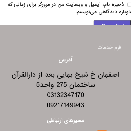
ذخیره نام، ایمیل و وبسایت من در مرورگر برای زمانی که
دوباره دیدگاهی می‌نویسم.
فرم خدمات
آدرس
اصفهان خ شیخ بهایی بعد از دارالقرآن
ساختمان 275 واحد5
03132347170
09217149943
مسیرهای ارتباطی