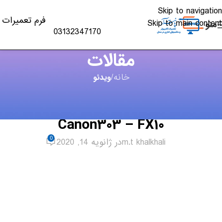
Skip to navigation
فرم تعمیرات
Skip to main content
منو
03132347170
مقالات
خانه
/
ویدئو
ویدئو
,
شارژ کارتریج
ویدئو شارژ کارتریج های HP 12A –
Canon303 – FX10
0
m.t khalkhali
در ژانویه 14, 2020