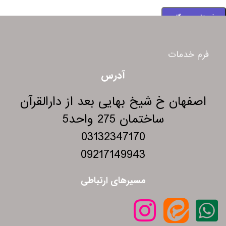
فرم خدمات
آدرس
اصفهان خ شیخ بهایی بعد از دارالقرآن
ساختمان 275 واحد5
03132347170
09217149943
مسیرهای ارتباطی