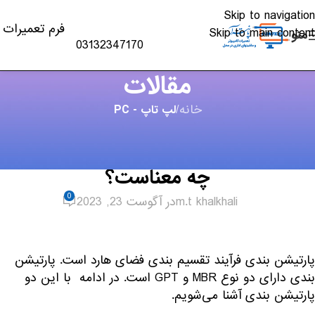
Skip to navigation
فرم تعمیرات
Skip to main content
منو
03132347170
مقالات
خانه
/
لپ تاپ - PC
لپ تاپ - PC
,
مقالات
پارتیشن بندی MBR با GPT در هارد به
چه معناست؟
0
m.t khalkhali
در آگوست 23, 2023
پارتیشن بندی فرآیند تقسیم بندی فضای هارد است. پارتیشن
بندی دارای دو نوع MBR و GPT است. در ادامه با این دو
پارتیشن بندی آشنا می‌شویم.