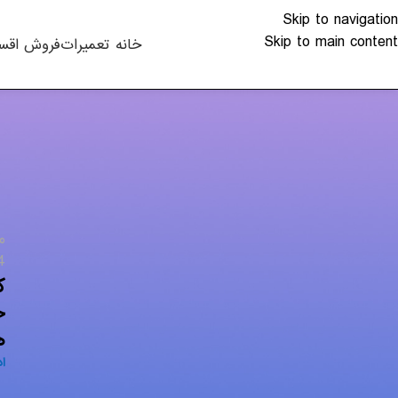
Skip to navigation
Skip to main content
خانه
تعمیرات
فروش اقس
دسته‌ها
اخبار تکنولوژی
م
چاپگر
14 آگ
شارژ کارتریج
ک
کنسول بازی
ح
لپ تاپ – PC
ه
مقالات
ا
موبایل و تبلت
ویدئو