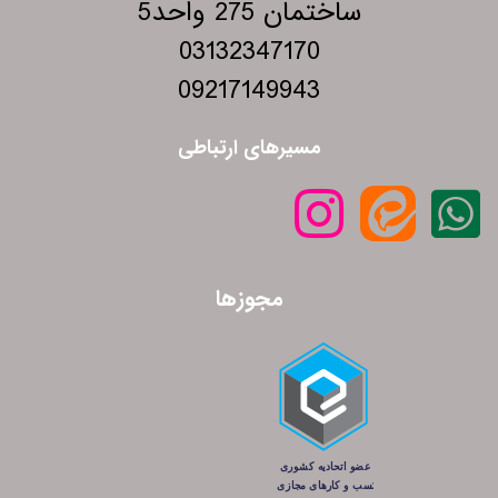
ساختمان 275 واحد5
03132347170
09217149943
مسیرهای ارتباطی
مجوزها