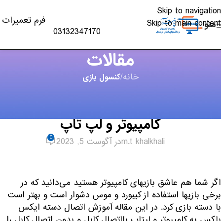
Skip to navigation
فرم تعمیرات
Skip to main content
منو
03132347170
مقالات
خانه
/
کنسول بازی
کنسول بازی
,
اخبار تکنولوژی
آموزش اتصال دسته ایکس باکس به
کامپیوتر و لپ تاپ
0
m.t khalkhali
در آگوست 5, 2023
اگر شما هم عاشق بازیهای کامپیوتر هستید می‌دانید که در
برخی بازیها استفاده از کیبورد و موس دشوار است و بهتر است
با دسته بازی کرد. در این مقاله آموزش اتصال دسته ایکس
باکس به کامپیوتر و لپتاپ بااتصال کابل و بدون اتصال کابل را