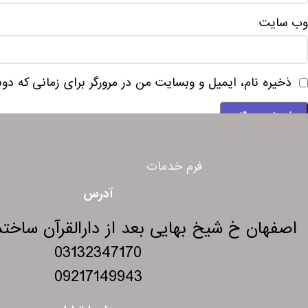
وب‌ سایت
ذخیره نام، ایمیل و وبسایت من در مرورگر برای زمانی که دو
فرم خدمات
آدرس
اصفهان خ شیخ بهایی بعد از دارالقرآن ساختمان 275 و
03132347170
09217149943