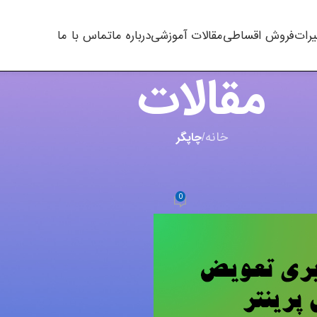
یرات
فروش اقساطی
مقالات آموزشی
درباره ما
تماس با ما
مقالات
خانه
/
چاپگر
,
ویدئو
ش پرینتر Hp 2035
0
m.t kh
در سپتامبر 17, 2023