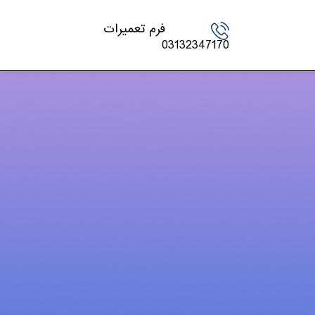
فرم تعمیرات
03132347170
دسته‌ها
اخبار تکنولوژی
چاپگر
شارژ کارتریج
کنسول بازی
لپ تاپ – PC
مقالات
موبایل و تبلت
ویدئو