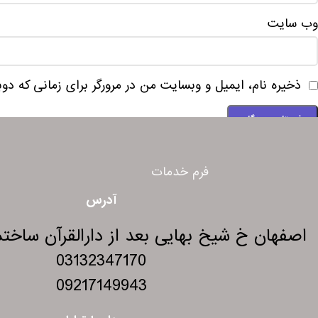
وب‌ سایت
ذخیره نام، ایمیل و وبسایت من در مرورگر برای زمانی که دو
فرم خدمات
آدرس
اصفهان خ شیخ بهایی بعد از دارالقرآن ساختمان 275 و
03132347170
09217149943