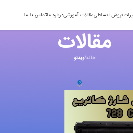
یرات
فروش اقساطی
مقالات آموزشی
درباره ما
تماس با ما
مقالات
خانه
/
ویدئو
رژ کارتریج
 728 Canon
0
m.t khal
در اکتبر 5, 2023