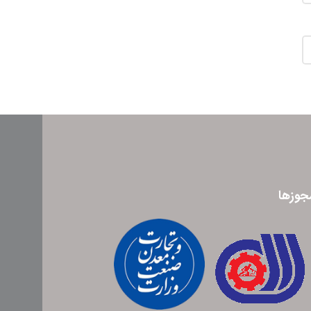
جوزها