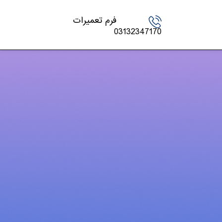
فرم تعمیرات
03132347170
دسته‌ها
اخبار تکنولوژی
چاپگر
شارژ کارتریج
کنسول بازی
لپ تاپ – PC
مقالات
موبایل و تبلت
ویدئو