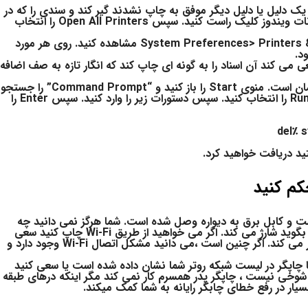
ک دلیل یا دلیل دیگر موفق به چاپ نشدند گیر کند و سندی را که در
حال حاضر به آن نیاز دارید نگه دارید. روی نماد چاپگر در قسمت اعلانات ویندوز کلیک راست کنید. سپس Open All Printers را انتخاب
در macOS می توانید صف را از System Preferences> Printers & Scanners> Open Print Queue مشاهده کنید. روی هر مورد
د.
 اندازی کنید ، که سعی می کند آن اسناد را به گونه ای چاپ کند که انگار تازه به صف اضافه
چند روش برای این کار وجود دارد اما ساده ترین آن احتمالاً از خط فرمان است. منوی Start را باز کنید و “Command Prompt” را جستجو
کنید. روی گزینه ظاهر شده کلیک راست کنید و Run As Administrator را انتخاب کنید. سپس دستورات زیر را وارد کنید. سپس Enter را
del٪ 
تید دریافت خواهید کرد.
کم کنید
به خوبی وصل شده است و کابل برق به دیواره وصل شده است. شما هرگز نمی دانید چه
موقع کسی آن را از برق وصل کرده و تلفن خود را بدون اینکه به شما بگوید شارژ می کند. اگر می خواهید از طریق Wi-Fi چاپ کنید سعی
کنید رایانه خود را از طریق USB وصل کنید تا ببینید آیا به جای آن کار می کند. اگر چنین است ،می دانید مشکل اتصال Wi-Fi وجود دارد و
یا چاپگر در لیست شبکه روتر شما نشان داده شده است یا سعی کنید
ت. شوخی نیست ، چاپگر پدر همسرم کار نمی کند مگر اینکه درهای طبقه