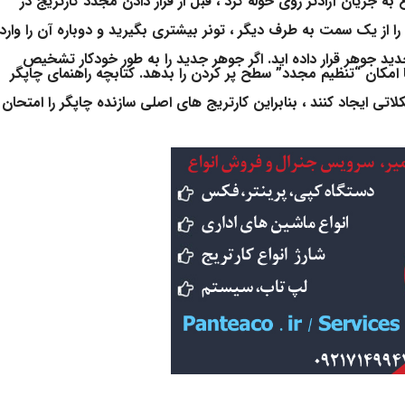
جریان آزادتر روی حوله کرد ، قبل از قرار دادن مجدد کارتریج در
 را از یک سمت به طرف دیگر ، تونر بیشتری بگیرید و دوباره آن را وارد
د جوهر قرار داده اید. اگر جوهر جدید را به طور خودکار تشخیص
امکان “تنظیم مجدد” سطح پر کردن را بدهد. کتابچه راهنمای چاپگر
 ایجاد کنند ، بنابراین کارتریج های اصلی سازنده چاپگر را امتحان