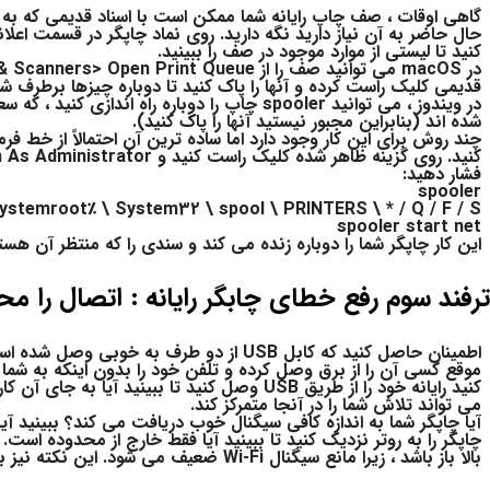
گاهی اوقات ، صف چاپ رایانه شما ممکن است با اسناد قدیمی که به ی
کنید تا لیستی از موارد موجود در صف را ببینید.
قدیمی کلیک راست کرده و آنها را پاک کنید تا دوباره چیزها برطرف شو
در ویندوز ، می توانید spooler چاپ را دوباره راه
شده اند (بنابراین مجبور نیستید آنها را پاک کنید).
فشار دهید:
spooler
systemroot٪ \ System32 \ spool \ PRINTERS \ * / Q / F / S
spooler start net
این کار چاپگر شما را دوباره زنده می کند و سندی را که منتظر آن هس
ترفند سوم رفع خطای چابگر رایانه : اتصال را مح
اطمینان حاصل کنید که کابل USB از دو طرف 
می تواند تلاش شما را در آنجا متمرکز کند.
آیا چاپگر شما به اندازه کافی سیگنال خوب دریافت می کند؟ ببینید آ
چاپگر را به روتر نزدیک کنید تا ببینید آیا فقط خارج از محدوده اس
بالا باز باشد ، زیرا مانع سیگنال Wi-Fi ضعیف می شود. این نکته نیز بسیار در رفع خطای چابگر رایانه به شما کمک میکند.