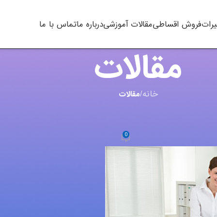
یرات
فروش اقساطی
مقالات آموزشی
درباره ما
تماس با ما
مقالات
خانه
/
مقالات
,
چاپگر
 پرینتری
0
m.t kha
در ژانویه 14, 2021