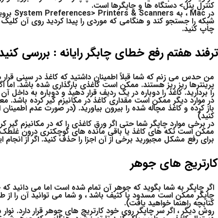
کنترل پنل> دستگاه ها و چاپگرها است.
در Mac ،
شبکه را جستجو کند و هنگامی که موردی را پیدا کردید روی آن کلیک کن
چاپ کنید.
ترفند هفتم رفع خطای چابگر رایانه : بررسی کنید
من حدس می زنم که شما قبلاً اطمینان داشتید که کاغذ در سینی قرار دا
پرینترها ریز ریز هستند. ممکن است کاغذی بارگذاری شده باشد. اما اگ
را بردارید. کاغذ را دوباره در یک ردیف قرار دهید و دوباره به داخل آن
در موارد دیگر ممکن است مقداری کاغذ در مکانیزم گیر کرده باشد. مع
باز کرده و کاغذ مچاله شده را بیرون بیاورید. (در صورت عدم اطمینان
کنید)
در برخی موارد چاپگر شما حتی اگر ورق کاغذی را که در مکانیزم گیر ک
ممکن است تکه های کاغذ یا باقی مانده های کوچکتری درون غلطک ها گ
برای رفع مشکل مجبورید برخی از آن اجزا را حذف کنید. اگر از انجام ای
کارتریج های جوهر
اگر چاپگر به شما بگوید که جوهر آن تمام شده است اما می دانید که چ
چاپگر ممکن است مسدود یا کثیف باشد ، و شما می توانید آن را از طر
کتابچه راهنما خواهید یافت).
روش دیگر ، اگر سر چاپگر روی خود کارتریج های جوهر قرار دارد. نوا