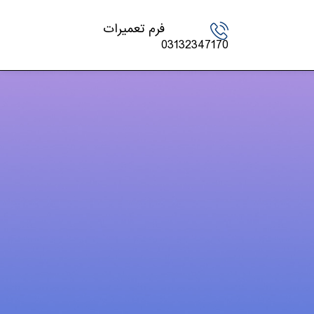
فرم تعمیرات
03132347170
دسته‌ها
اخبار تکنولوژی
چاپگر
شارژ کارتریج
کنسول بازی
لپ تاپ – PC
مقالات
موبایل و تبلت
ویدئو