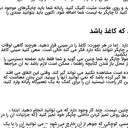
 به System Preferences> Printers & Scanners بروید و روی علامت مثبت کلیک کنید. رایانه شما باید چاپگرهای موجود در
ید تا چاپگر به لیست شما اضافه شود. اکنون باید بتوانید سندی را
 که کاغذ باشد
رد . اما در هر صورت: کاغذ را در سینی قرار دهید. هرچند گاهی اوقات
ر چاپگر نتواند نگه دارد فکر می کند خالی است. سعی کنید سینی کاغذ
 بکشید.
مولاً چاپگر به شما چنین می گوید و شما فقط باید صفحه دسترسی را
 از محل باز شدن کتابچه راهنما ، ممکن است لازم باشد به آن مراجعه
رده است مشاهده نکنید می تواند گیر کند. وقتی این اتفاق می افتد
یر کرده باشد که نمی توانید آنها را ببینید. این بدان معناست که
ن کار راحت نیستید آن را برای کمک به یک تعمیرگاه رایانه وارد کنید.
نین نیست. چند کار وجود دارد که می توانید انجام دهید. ابتدا ،
یق روش تمیز کردن داخلی چاپگر خود تمیز کنید (که جزئیات آن را در
ر مسی کوچکی که جوهر از آن خارج می شود – می توانید آن را با یک