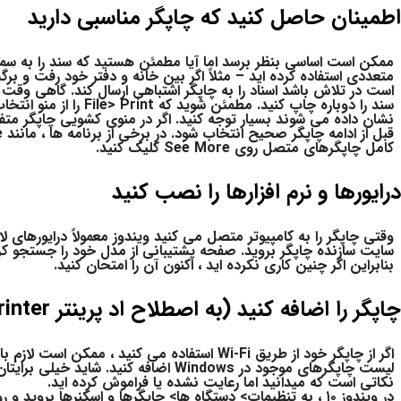
اطمینان حاصل کنید که چاپگر مناسبی دارید
ممکن است اساسی بنظر برسد اما آیا مطمئن هستید که سند را به سمت 
است در تلاش باشد اسناد را به چاپگر اشتباهی ارسال کند. گاهی وقت 
سند را دوباره چاپ کنید. 
نشان داده می شوند بسیار توجه کنید. اگر در منوی کشویی چاپگر متف
کامل چاپگرهای متصل روی See More کلیک کنید.
درایورها و نرم افزارها را نصب کنید
وقتی چاپگر را به کامپیوتر متصل می کنید ویندوز معمولاً درایورهای لا
سایت سازنده چاپگر بروید. صفحه پشتیبانی از مدل خود را جستجو کرده 
بنابراین اگر چنین کاری نکرده اید ، اکنون آن را امتحان کنید.
چاپگر را اضافه کنید (به اصطلاح اد پرینتر Add Printer)
اگر از چاپگر خود از طریق Wi-Fi استفاده می کنید ،
لیست چاپگرهای موجود در Windows اضافه کن
نکاتی است که میدانید اما رعایت نشده یا فراموش کرده اید.