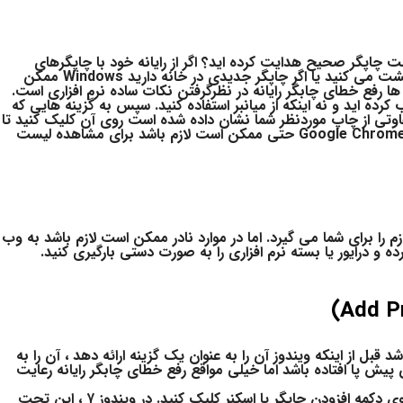
چاپگر صحیح هدایت کرده اید؟ اگر از رایانه خود با چاپگرهای
متعددی استفاده کرده اید – مثلاً اگر بین خانه و دفتر خود رفت و برگشت می کنید یا اگر چاپگر جدیدی در خانه دارید Windows ممکن
ها رفع خطای چابگر رایانه در نظرگرفتن نکات ساده نرم افزاری است.
مطمئن شوید که File> Print را از منو انتخاب کرده اید و نه اینکه از میانبر استفاده کنید. سپس به گزینه هایی که
اوتی از چاپ موردنظر شما نشان داده شده است روی آن کلیک کنید تا
قبل از ادامه چاپگر صحیح انتخاب شود. در برخی از برنامه ها ، مانند Google Chrome حتی ممکن است لازم باشد برای مشاهده لیست
زم را برای شما می گیرد. اما در موارد نادر ممکن است لازم باشد به وب
و درایور یا بسته نرم افزاری را به صورت دستی بارگیری کنید.
 ممکن است لازم باشد قبل از اینکه ویندوز آن را به عنوان یک گزینه ارائه دهد ، آن را به
ید. شاید خیلی برایتان پیش پا افتاده باشد اما خیلی مواقع رفع خطای چابگر رایانه رعایت
در ویندوز ۱۰ ، به تنظیمات> دستگاه ها> چاپگرها و اسکنرها بروید و روی دکمه افزودن چاپگر یا اسکنر کلیک کنید. در ویندوز ۷ ، این تحت