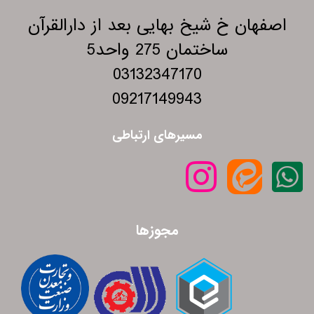
اصفهان خ شیخ بهایی بعد از دارالقرآن
ساختمان 275 واحد5
03132347170
09217149943
مسیرهای ارتباطی
مجوزها