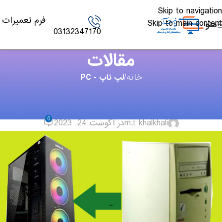
Skip to navigation
فرم تعمیرات
Skip to main content
منو
03132347170
مقالات
خانه
/
لپ تاپ - PC
لپ تاپ - PC
,
مقالات
تعمیر و ارتقاء سیستم
0
m.t khalkhali
در آگوست 24, 2023