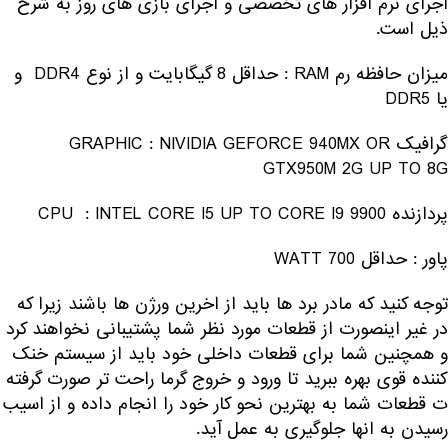
اجرای نرم افزار های تخصصی و اجرای بازی های روز به شرح
ذیل است.
میزان حافظه رم RAM : حداقل 8 گیگابایت و از نوع DDR4 و
یا DDR5
گرافیک GRAPHIC : NIVIDIA GEFORCE 940MX OR
GTX950M 2G UP TO 8G
پردازنده CPU : INTEL CORE I5 UP TO CORE I9 9900
پاور : حداقل 700 WATT
توجه کنید که مادر برد ها باید از اخرین ورژن ها باشند زیرا که
در غیر اینصورت از قطعات مورد نظر شما پشتیبانی نخواهند کرد
و همچنین شما برای قطعات داخلی خود باید از سیستم خنک
کننده قوی بهره ببرید تا ورود و خروج گرما راحت تر صورت گرفته
ت قطعات شما به بهترین نحو کار خود را انجام داده و از اسیب
رسیدن به انها جلوگیری به عمل آید.