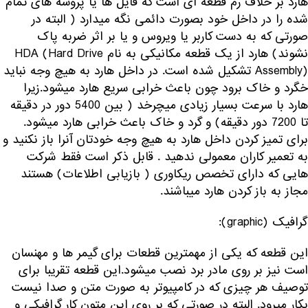
هارد بر خلاف رم قطعه ای است که فایل ها یا پروسه های تمام
شده را در داخل خود بصورت دائمی نگه میدارد ( البته در
صورتی که به دست کاربر یا ویروس و یا بر اثر ضربه پاک
نشوند) هارد از یک قطعه مکانیکی به نام HDA (Hard Drive
Assembly) تشکیل شده است. در داخل هارد به هیچ وجه نباید
خگرد و خاک برود چون باعث خرابی سریع هارد میشود.زیرا
هارد با سرعت بسیار زیادی میچرخد ( بین 5400 دور در دقیقه
تا 7200 دور دقیقه) و گرد و خاک باعث خرابی هارد میشود.
برای تمیز کردن داخل هارد به هیچ وجه خودتان آنرا باز نکنید و
به تعمیر کاران معمولی ندهید . قابل ذکر است فقط شرکت
هایی که دارای تخصص ریکاوری ( بازیابی اطلاعات) هستند
مجاز به باز کردن هارد میباشند.
گرافیک (graphic):
این قطعه که یکی از مهمترین قطعات برای گیمر ها و مهنسان
است نیز بر روی مادر برد نصب میشود.این قطعه تقریبا برای
توصیف هر چیزی که در کامپیوتر به صورت متن و صدا نیست
بکار میرود. البته در صورتی که بر روی این متون کار گرافیکی و