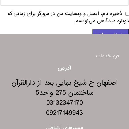
ذخیره نام، ایمیل و وبسایت من در مرورگر برای زمانی که
دوباره دیدگاهی می‌نویسم.
فرم خدمات
آدرس
اصفهان خ شیخ بهایی بعد از دارالقرآن
ساختمان 275 واحد5
03132347170
09217149943
مسیرهای ارتباطی