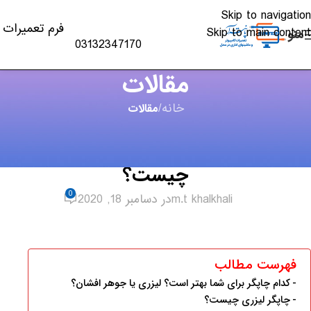
Skip to navigation
فرم تعمیرات
Skip to main content
منو
03132347170
مقالات
خانه
/
مقالات
مقالات
تفاوت پرینتر جوهرافشان و پرینتر لیزری
چیست؟
0
m.t khalkhali
در دسامبر 18, 2020
فهرست مطالب
کدام چاپگر برای شما بهتر است؟ لیزری یا جوهر افشان؟
چاپگر لیزری چیست؟