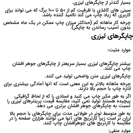
بسیار کندتر از چاپگرهای لیزری.
سینی های کاغذی با ظرفیت کم از 50 تا 100 برگ که می تواند برای
کاربری که زیاد چاپ می کند ناامید کننده باشد.
چرخه کار ماهانه کم (حداکثر میزان چاپ ممکن در یک ماه مشخص
بدون آسیب رساندن به چاپگر).
چاپگرهای لیزری
موارد مثبت:
بیشتر چاپگرهای لیزری بسیار سریعتر از چاپگرهای جوهر افشان
چاپ می کنند.
چاپگرهای لیزری متن واضحی تولید می کنند.
چرخه ماهانه بالاتر به این معنی است که آنها آمادگی بیشتری برای
اداره چاپ با حجم بالا دارند.
اگر به طور مكرر چاپ می كنید و اسنادی را كه از لحاظ گرافیكی
پیچیده هستند تولید نمی كنید، مقایسه قیمت پرینترهای لیزری را
نسبت به چاپگرهای جوهر افشان برتری می دهد.
به طور متوسط ​​تونر در طولانی مدت برای چاپگرهای با حجم بالا
ارزان تر است زیرا کارتریج های آنها می توانند هزاران صفحه را در
مقایسه با کارتریج های جوهرافشان چاپ کنند.
موارد منفی: