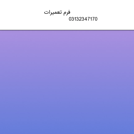
فرم تعمیرات
03132347170
دسته‌ها
اخبار تکنولوژی
چاپگر
شارژ کارتریج
کنسول بازی
لپ تاپ – PC
ل
مقالات
موبایل و تبلت
ویدئو