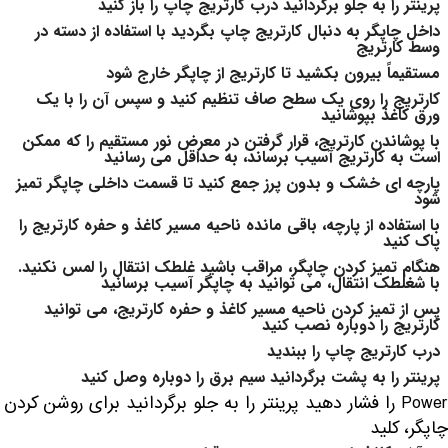
پرینتر را به جلو برگردانید درب کارتریج چاپ را باز کنید
داخل چاپگر به دنبال کارتریج چاپ بگردید با استفاده از دسته در
وسط کارتریج
مستقیماً بیرون بکشید تا کارتریج از چاپگر خارج شود
کارتریج را روی یک سطح صاف تنظیم کنید و سپس آن را با یک
ورق کاغذ بپوشانید
با پوشاندن کارتریج، قرار گرفتن در معرض نور مستقیم را که ممکن
است به کارتریج آسیب برساند، به حداقل می رسانید
پارچه ای خشک و بدون پرز جمع کنید تا قسمت داخلی چاپگر تمیز
شود
با استفاده از پارچه، باقی مانده ناحیه مسیر کاغذ و حفره کارتریج را
پاک کنید
هنگام تمیز کردن چاپگر، مراقب باشید غلطک انتقال را لمس نکنید.
با شغلطک انتقال، می توانید به چاپگر آسیب برسانید
پس از تمیز کردن ناحیه مسیر کاغذ و حفره کارتریج، می توانید
کارتریج را دوباره نصب کنید
درب کارتریج چاپ را ببندید
پرینتر را به پشت برگردانید سیم برق را دوباره وصل کنید
Power را فشار دهید پرینتر را به جلو برگردانید برای روشن کردن
چاپگر، کلید