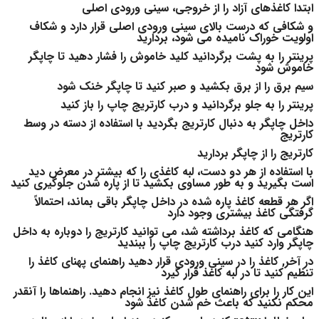
ابتدا کاغذهای آزاد را از خروجی، سینی ورودی اصلی
و شکافی که درست بالای سینی ورودی اصلی قرار دارد و شکاف
اولویت خوراک نامیده می شود، بردارید
پرینتر را به پشت برگردانید کلید خاموش را فشار دهید تا چاپگر
خاموش شود
سیم برق را از برق بکشید و صبر کنید تا چاپگر خنک شود
پرینتر را به جلو برگردانید و درب کارتریج چاپ را باز کنید
داخل چاپگر به دنبال کارتریج بگردید با استفاده از دسته در وسط
کارتریج
کارتریج را از چاپگر بردارید
با استفاده از هر دو دست، لبه کاغذی را که بیشتر در معرض دید
است بگیرید و به طور مساوی بکشید تا از پاره شدن جلوگیری کنید
اگر هر قطعه کاغذ پاره شده در داخل چاپگر باقی بماند، احتمالاً
گرفتگی کاغذ بیشتری وجود دارد
هنگامی که کاغذ برداشته شد، می توانید کارتریج را دوباره به داخل
چاپگر وارد کنید درب کارتریج چاپ را ببندید
در آخر, کاغذ را در سینی ورودی قرار دهید راهنمای پهنای کاغذ را
تنظیم کنید تا در لبه کاغذ قرار گیرد
این کار را برای راهنمای طول کاغذ نیز انجام دهید. راهنماها را آنقدر
محکم نکنید که باعث خم شدن کاغذ شود