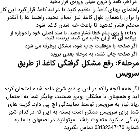
در آخر، کاغذ را درون سینی ورودی قرار دهید
راهنمای پهنای کاغذ را تنظیم کنید تا در لبه کاغذ قرار گیرد این کار
را برای راهنمای طول کاغذ نیز انجام دهید. راهنما ها را آنقدر
محکم فشار ندهید تا باعث خم شدن کاغذ شود
retry را روی پیام خطا فشار دهید. یا سند اصلی خود را دوباره از
برنامه ای که از آن چاپ می کنید، پرینت کنید.
اگر صفحه با موفقیت چاپ شود، مشکل برطرف می شود
اگر صفحه چاپ نشد، به مرحله بعدی بروید
مرحله6: رفع مشکل گرفتگی کاغذ از طریق
سرویس
اگر همه آنچه را که در این ویدیو شرح داده شده امتحان کرده
اید و همچنان با مشکلی روبرو هستید، چاپگر شما به احتمال
زیاد نیاز به سرویس توسط نمایندگی اچ پی دارد. گزینه های
شما برای سرویس ممکن است بسته به این که در کدام شهر
زندگی میکنید متفاوت باشد. میتوانید در اصفهان با ما به
شماره 03132347170 تماس بگیرید