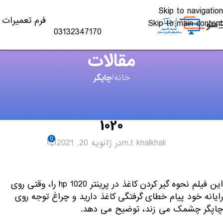
Skip to navigation
فرم تعمیرات
Skip to main content
منو
03132347170
مقالات
خانه
/
چاپگر
چاپگر
,
ویدئو
رفع مشکل گیر کردن کاغذ در پرینتر hp
1020
0
m.t khalkhali
در ژانویه 20, 2021
این فیلم نحوه گیر کردن کاغذ در پرینتر hp 1020 را، وقتی روی
رایانه خود پیام خطای گرفتگی کاغذ دارید و چراغ توجه روی
چاپگر چشمک می زند، توضیح می دهد.