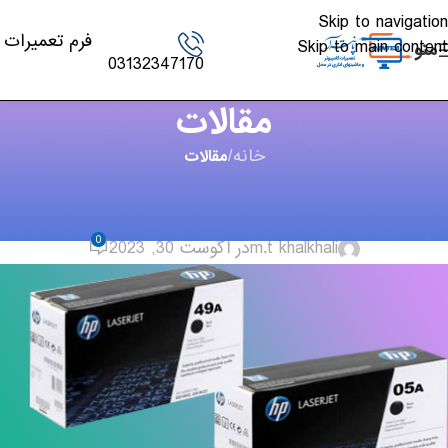
Skip to navigation
فرم تعمیرات
Skip to main content
منو
03132347170
مقالات
خانه
/
مقالات
مقالات
,
چاپگر
شارژ کارتریج 05A و 49A
0
m.t khalkhali
در آگوست 30, 2023