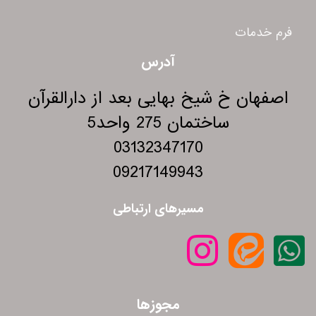
فرم خدمات
آدرس
اصفهان خ شیخ بهایی بعد از دارالقرآن
ساختمان 275 واحد5
03132347170
09217149943
مسیرهای ارتباطی
مجوزها