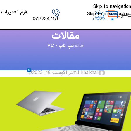
Skip to navigation
فرم تعمیرات
Skip to main content
منو
03132347170
مقالات
خانه
/
لپ تاپ - PC
لپ تاپ - PC
,
اخبار تکنولوژی
علائم و نشانه های اشکال در لپتاپ
0
m.t khalkhali
در آگوست 18, 2023