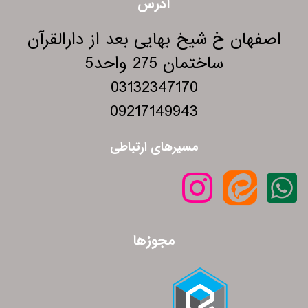
آدرس
اصفهان خ شیخ بهایی بعد از دارالقرآن
ساختمان 275 واحد5
03132347170
09217149943
مسیرهای ارتباطی
مجوزها