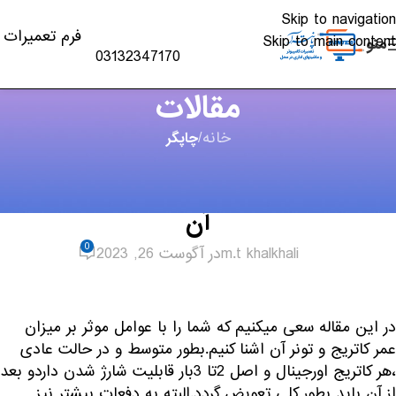
Skip to navigation
فرم تعمیرات
Skip to main content
منو
03132347170
مقالات
خانه
/
چاپگر
چاپگر
,
مقالات
عوامل موثر بر میزان عمر کاتریج و تونر
آن
0
m.t khalkhali
در آگوست 26, 2023
در این مقاله سعی میکنیم که شما را با عوامل موثر بر میزان
عمر کاتریج و تونر آن اشنا کنیم.بطور متوسط و در حالت عادی
،هر کاتریج اورجینال و اصل 2تا 3بار قابلیت شارژ شدن داردو بعد
از آن باید بطور کلی تعویض گردد.البته به دفعات بیشتر نیز