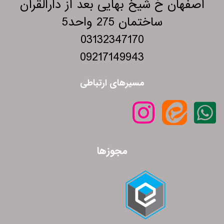
اصفهان خ شیخ بهایی بعد از دارالقرآن
ساختمان 275 واحد5
03132347170
09217149943
مسیرهای ارتباطی
مجوزها