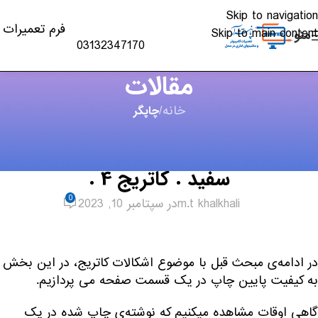
Skip to navigation
فرم تعمیرات
Skip to main content
منو
03132347170
مقالات
خانه
/
چاپگر
چاپگر
,
شارژ کارتریج
مشکلات رایج پرینترهای لیزری سیاه و
سفید . کاتریج 4 .
0
m.t khalkhali
در سپتامبر 10, 2023
در ادامه‌ی مبحث قبل با موضوع اشکالات کاتریج، در این بخش
به کیفیت پایین چاپ در یک قسمت صفحه می پردازیم.
گاهی اوقات مشاهده میکنیم که نوشته‌ی چاپ شده در یک