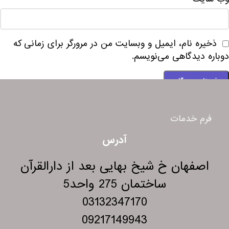
ذخیره نام، ایمیل و وبسایت من در مرورگر برای زمانی که
دوباره دیدگاهی می‌نویسم.
فرم خدمات
آدرس
اصفهان خ شیخ بهایی بعد از دارالقرآن
ساختمان 275 واحد5
03132347170
09217149943