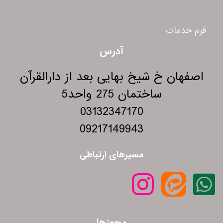
فرم خدمات
آدرس
اصفهان خ شیخ بهایی بعد از دارالقرآن
ساختمان 275 واحد5
03132347170
09217149943
مسیرهای ارتباطی
مجوزها