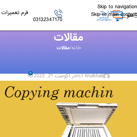
Skip to navigation
فرم تعمیرات
Skip to main content
منو
03132347170
مقالات
خانه
/
مقالات
مقالات
,
چاپگر
معرفی دستگاه کپی
0
m.t khalkhali
در آگوست 21, 2023