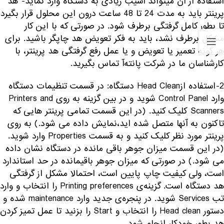
استفاده از آن میتواند آسیب زیادی به دستگاه وارد نماید- هد
پرینتر باید به مدت 24 تا 48 ساعت درون این محلول قرار بگیرد
تا بطور کامل گرفتگی برطرف شود. در صورتی که با این کار
مشکل برطرف نشد، باید به فکر تعویض هد چاپگر باشید. برای
هر گونه تعمیر یا تعویض و یا عمل رفع گرفتگی هد پرینتر، با
کارشناسان ما در شرکت پانته‌آ تماس بگیرید.
2-استفاده ازHead Clean دستگاه: در قسمت تنظیمات دستگاه
وارد Control Panel شوید و در بین گزینه به روی Printers and
Scanners کلیک کنید. (در این قسمت تمامی پرینتر هایی که
تاکنون به آنها متصل شده اید،نمایش داده می شود.) به روی
پرینتر مورد نظر کلیک کنید و به قسمت Properties وارد شوید.
(در این قسمت میزان جوهر باقی مانده در دستگاه نشان داده
می شود.) در صورتی که میزان جوهر باقیمانده در حد استاندارد
است، ولی کیفیت چاپ پایین است، احتمالا مشکل از گرفتگی
هد دستگاه است. گزینه‌ی Printing preferences را انتخاب و وارد
تب Services شوید. در پنجره‌ی جدید وارد maintenance شده و
دستور Head clean را انتخاب و Start را بزنید تا عمل تمیز کردن
هد بطور خودکار انجام شود.