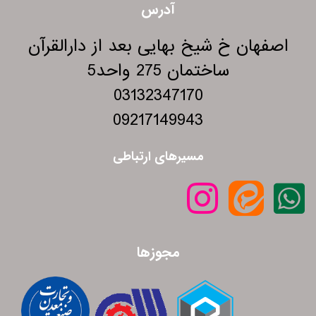
آدرس
اصفهان خ شیخ بهایی بعد از دارالقرآن
ساختمان 275 واحد5
03132347170
09217149943
مسیرهای ارتباطی
مجوزها