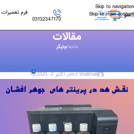
Skip to navigation
فرم تعمیرات
Skip to main content
منو
03132347170
مقالات
خانه
/
چاپگر
چاپگر
,
مقالات
نقش هد در پرینتر های جوهر افشان
0
m.t khalkhali
در اکتبر 2, 2023