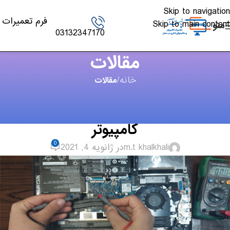
Skip to navigation
فرم تعمیرات
Skip to main content
منو
03132347170
مقالات
خانه
/
مقالات
مقالات
,
لپ تاپ - PC
نکات صرفه جویی در هزینه تعمیرات
کامپیوتر
0
m.t khalkhali
در ژانویه 4, 2021