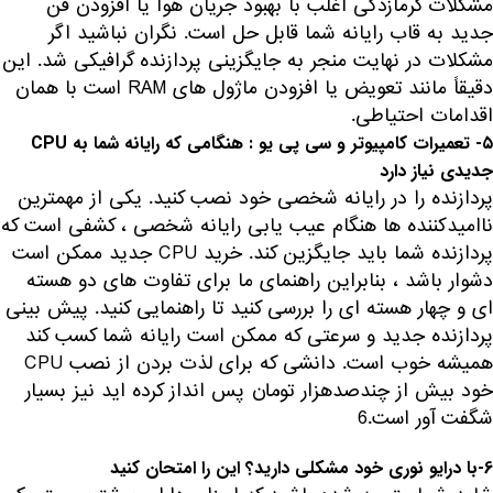
مشکلات گرمازدگی اغلب با بهبود جریان هوا یا افزودن فن
جدید به قاب رایانه شما قابل حل است. نگران نباشید اگر
مشکلات در نهایت منجر به جایگزینی پردازنده گرافیکی شد. این
دقیقاً مانند تعویض یا افزودن ماژول های RAM است با همان
اقدامات احتیاطی.
۵- تعمیرات کامپیوتر و سی پی یو : هنگامی که رایانه شما به CPU
جدیدی نیاز دارد
پردازنده را در رایانه شخصی خود نصب کنید. یکی از مهمترین
ناامیدکننده ها هنگام عیب یابی رایانه شخصی ، کشفی است که
پردازنده شما باید جایگزین کند. خرید CPU جدید ممکن است
دشوار باشد ، بنابراین راهنمای ما برای تفاوت های دو هسته
ای و چهار هسته ای را بررسی کنید تا راهنمایی کنید. پیش بینی
پردازنده جدید و سرعتی که ممکن است رایانه شما کسب کند
همیشه خوب است. دانشی که برای لذت بردن از نصب CPU
خود بیش از چندصدهزار تومان پس انداز کرده اید نیز بسیار
شگفت آور است.6
6-با درایو نوری خود مشکلی دارید؟ این را امتحان کنید