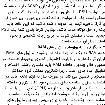
خانه در انتظار تحویل ، چه کاری می توانید انجام دهید؟ خوب
، اگر شما نیاز به بلند شدن و راه اندازی ASAP دارید ، همیشه
می توانید PSU را از طریق رایانه قدیمی امتحان کنید. این
ممکن است یکی از مواردی باشد که در زیرزمین ، زیر شیروانی
یا گاراژ ذخیره کرده اید. توجه داشته باشید که این فقط باید
یک راه حل کوتاه مدت باشد. بهترین شرط بندی شما یک PSU
جدید است ، مطمئن شوید که برای رایانه شخصی و نحوه
استفاده از آن مناسب است.
۳-جایگزینی و به روزرسانی ماژول های RAM
همه RAM به یک اندازه ایجاد نمی شوند. ماژول های RAM
ارزان تر ، کندتر و از قابلیت اطمینان کمتری برخوردار هستند. در
همین حال چندین حافظه RAM باید یکسان باشند. اختلاط و
تطبیق ایده بدی است ، زیرا کندترین عملکرد گروه حداکثر
عملکرد را تعیین می کند. در صورت نیاز به ارتقا RAM باید در
انتخاب ماژول مناسب برای سیستم خود دقت لازم را داشته
باشید. ترکیبی از مادربرد و پردازنده (CPU) این عمل را به یک
توازن تبدیل می کند. خوشبختانه یافتن یک ترکیب مناسب
،ساده است. یک روش خوب برای بررسی بهترین ماژول های