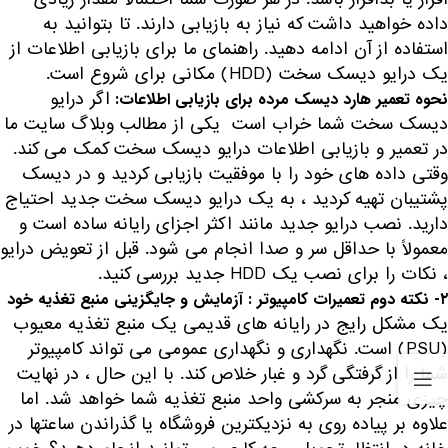
داده خواهید داشت که نیاز به بازیابی دارند. تا بتوانید به
استفاده از آن ادامه دهید. راهنمای ما برای بازیابی اطلاعات از
یک درایو دیسک سخت (HDD) مکانی برای شروع است.
اگر درایو
نحوه تعمیر هارد دیسک مرده برای بازیابی اطلاعات:
دیسک سخت شما خراب است یکی از مطالب وبلاگ سایت ما
در تعمیر و بازیابی اطلاعات درایو دیسک سخت کمک می کند.
وقتی داده های خود را با موفقیت بازیابی کردید و در دیسک
پشتیبان تهیه کردید ، به یک درایو دیسک سخت جدید احتیاج
دارید. نصب درایو جدید مانند اکثر اجزای رایانه ساده است و
معمولاً با حداقل سر و صدا انجام می شود. قبل از تعویض درایو
، نکات را برای نصب یک HDD جدید بررسی کنید.
۲- نکته دوم تعمیرات کامپیوتر : آزمایش و جایگزینی منبع تغذیه خود
یک مشکل رایج در رایانه های قدیمی یک منبع تغذیه معیوب
(PSU) است. نگهداری و نگهداری عمومی می تواند کامپیوتر
شما را از گرفتگی گرد و غبار خلاص کند. با این حال ، در نهایت
چیزی منجر به سرکشی واحد منبع تغذیه شما خواهد شد. اما
علاوه بر پیاده روی به نزدیکترین فروشگاه یا گذراندن ساعتها در