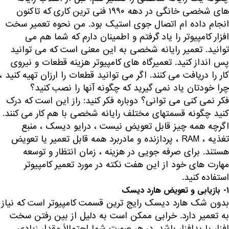
های شخصی خانگی در دهه ۱۹۹۰ فنی ترین کاری که تاکنون
انجام داده ام اتصال جوی استیک بود. من نحوه تعمیر سخت
افزار کامپیوتر را یاد گرفتم و اطمینان دارم که شما هم می
توانید. تعمیر رایانه شخصی به این معنی است که می توانید
پس انداز کنید. تعمیرگاه های کامپیوتر هزینه قطعات و نیروی
کار را دریافت می کنند. اگر می توانید قطعات را ارزان تهیه کنید ،
چرا خودتان یاد نمی گیرید که چگونه آنها را نصب کنید؟
فکر نمی کنی می توانی؟ دوباره فکر کنید: راز این است که درک
کنید چگونه قسمتهای مختلف رایانه شخصی با هم کار می کنند.
اگرچه همه چیز قابل تعویض نیست ، درایو دیسک ، منبع
تغذیه ، RAM ، پردازنده و مادربرد همه قابل تعمیر یا تعویض
هستند. برای صرفه جویی در هزینه ، زمان انتظار و توسعه
مهارت های خود از این هفت نکته در مورد تعمیر کامپیوتر
استفاده کنید.
۱-
بازیابی و تعویض هارد دیسک
بدون شک هارد دیسک رایج ترین قسمت کامپیوتر است که نیاز
به تعمیر دارد. خرابی ممکن است به دلیل از بین رفتن سخت
افزار یا بدافزار باشد. در هر صورت شما احتمالاً مقدار زیادی