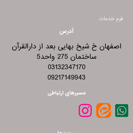
فرم خدمات
آدرس
اصفهان خ شیخ بهایی بعد از دارالقرآن
ساختمان 275 واحد5
03132347170
09217149943
مسیرهای ارتباطی