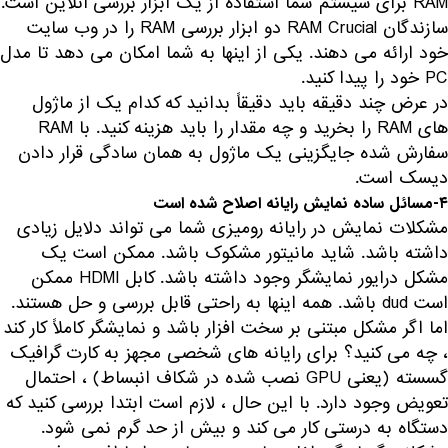
RAM برای سیستم شما استفاده از یک ابزار بررسی آنلاین است.
سازندگان RAM Crucial دو ابزار بررسی RAM را در وب سایت
خود ارائه می دهند. یکی از اینها به شما امکان می دهد تا مدل
PC خود را پیدا کنید.
در عرض چند دقیقه باید دقیقاً بدانید که کدام یک از ماژول
های RAM را بخرید و چه مقدار را باید هزینه کنید. با RAM
سفارش شده جایگزینی یک ماژول به همان سادگی قرار دادن
دیسک است.
۴-مسائل ساده نمایش رایانه اصلاح شده است
مشکلات نمایش در رایانه رومیزی شما می تواند دلایل زیادی
داشته باشد. شاید مانیتور مشکوک باشد. ممکن است یک
مشکل درایور نمایشگر وجود داشته باشد. کابل HDMI ممکن
است dud باشد. همه اینها به راحتی قابل بررسی و حل هستند.
اما اگر مشکل مبتنی بر سخت افزار باشد و نمایشگر کاملاً کار کند
، چه می کنید؟ برای رایانه های شخصی مجهز به کارت گرافیک
گسسته (یعنی GPU نصب شده در شکاف انبساط) ، احتمال
تعویض وجود دارد. با این حال ، لازم است ابتدا بررسی کنید که
دستگاه به درستی کار می کند و بیش از حد گرم نمی شود.