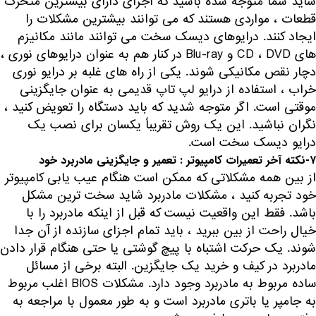
شاید شما متوجه شده باشید که اجزای دارای بیشترین متحرک
قطعات ، مواردی هستند که می توانند بیشترین مشکلات را
ایجاد کنند. درایوهای دیسک سخت می توانند مانند مکانیزم
های CD ، DVD و Blu-ray در کنار هم به عنوان درایوهای نوری ،
دچار نقص مکانیکی شوند. یکی از راه های غلبه بر درایو نوری
خراب ، استفاده از درایو لپ تاپ قدیمی به عنوان جایگزینی
موقتی است. اگر متوجه شدید که باید دستگاه را تعویض کنید ،
نگران نباشید. این یک روش تقریباً یکسان برای نصب یک
درایو دیسک سخت است.
۷-نکته آخر تعمیرات کامپیوتر : تعمیر و جایگزینی مادربرد خود
از بین همه مشکلاتی که ممکن است هنگام عیب یابی کامپیوتر
خود تجربه کنید ، مشکلات مادربرد شاید سخت ترین مشکل
باشد. فقط این واقعیت نیست که قبل از اینکه مادربرد را با
خیال راحت از بین ببرید ، باید تمام اجزای سازنده از آن جدا
شوند. یک حرکت اشتباه با پیچ گوشتی یا حتی هنگام قرار دادن
مادربرد در کیف و خرید یک جایگزین. البته برخی از مسائل
ساده مربوط به مادربرد وجود دارد. مشکلات BIOS اغلب مربوط
به جامپر یا باتری مادربرد است و به طور معمول با مراجعه به