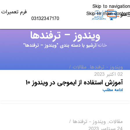
Skip to navigation
فرم تعمیرات
Skip to main content
منو
03132347170
ویندوز – ترفندها
خانه
/
آرشیو با دسته بندی "ویندوز – ترفندها"
ویندوز - ترفندها
,
مقالات
02 اکتبر 2023
آموزش استفاده از ایموجی در ویندوز 10
ادامه مطلب
مقالات
,
ویندوز - ترفندها
24 سپتامبر 2023