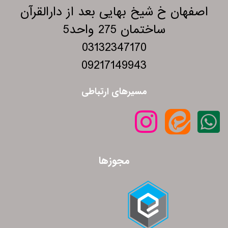
اصفهان خ شیخ بهایی بعد از دارالقرآن
ساختمان 275 واحد5
03132347170
09217149943
مسیرهای ارتباطی
مجوزها