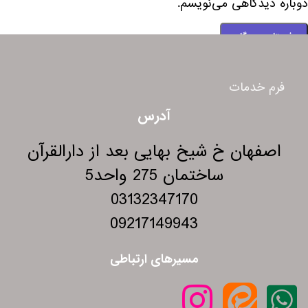
دوباره دیدگاهی می‌نویسم.
فرم خدمات
آدرس
اصفهان خ شیخ بهایی بعد از دارالقرآن
ساختمان 275 واحد5
03132347170
09217149943
مسیرهای ارتباطی