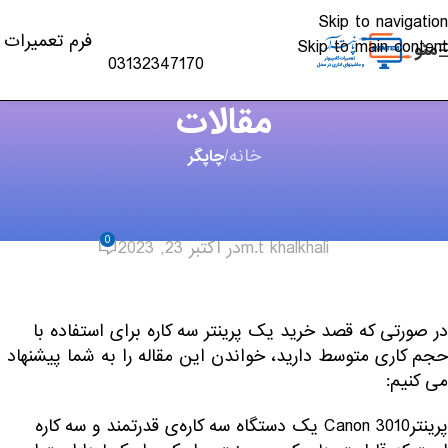
Skip to navigation
فرم تعمیرات
Skip to main content
منو
03132347170
مقالات
خانه
/
چاپگر
چاپگر
,
موبایل و تبلت
آشنایی با پرینتر Canon 3010
0
m.t khalkhali
در اکتبر 23, 2023
در صورتی که قصد خرید یک پرینتر سه کاره برای استفاده ‌با
حجم کاری متوسط دارید، خواندن این مقاله را به شما پیشنهاد
می کنیم:
پرینترCanon 3010 یک دستگاه سه کاره‌ی قدرتمند و سه کاره