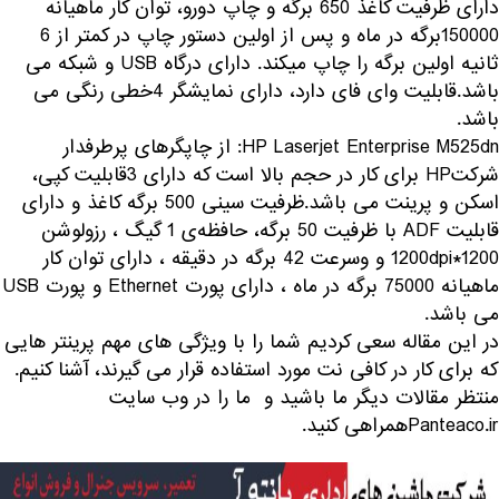
دارای ظرفیت کاغذ 650 برگه و چاپ دورو، توان کار ماهیانه
150000برگه در ماه و پس از اولین دستور چاپ در کمتر از 6
ثانیه اولین برگه را چاپ میکند. دارای درگاه USB و شبکه می
باشد.قابلیت وای فای دارد، دارای نمایشگر 4خطی رنگی می
باشد.
HP Laserjet Enterprise M525dn: از چاپگرهای پرطرفدار
شرکتHP برای کار در حجم بالا است که دارای 3قابلیت کپی،
اسکن و پرینت می باشد.ظرفیت سینی 500 برگه کاغذ و دارای
قابلیت ADF با ظرفیت 50 برگه، حافظه‌ی 1 گیگ ، رزولوشن
1200*1200dpi و وسرعت 42 برگه در دقیقه ، دارای توان کار
ماهیانه 75000 برگه در ماه ، دارای پورت Ethernet و پورت USB
می باشد.
در این مقاله سعی کردیم شما را با ویژگی های مهم پرینتر هایی
که برای کار در کافی نت مورد استفاده قرار می گیرند، آشنا کنیم.
منتظر مقالات دیگر ما باشید و ما را در وب سایت
Panteaco.irهمراهی کنید.