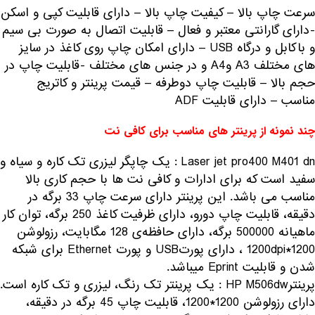
سرعت چاپ بالا – کیفیت چاپ بالا – دارای قابلیت کپی و اسکن
-دارای گارانتی معتبر و فعال – قابلیت اتصال به صورت بی سیم
و باکابل و درگاه USB – دارای امکان چاپ روی کاغذ در سایز
های مختلف A3 وA4 و در جنس های مختلف -قابلیت چاپ در
حجم بالا – قابلیت چاپ دوطرفه – قیمت پرینتر و کاتریج
مناسب – دارای قابلیت ADF
چند نمونه از پرینتر های مناسب برای کافی نت
Laser jet pro400 M401 dn : یک چاپگر لیزری تک کاره و سیاه و
سفید است که برای ادارات و کافی نت ها با حجم کاری بالا
مناسب می باشد. این پرینتر دارای سرعت چاپ 33 برگه در
دقیقه، قابلیت چاپ دورو، دارای ظرفیت کاغذ 250 برگه، توان کار
ماهیانه 500000 برگه، دارای حافظه‌ی 128 مگابایت، رزولوشن
1200*1200dpi ، دارای پورتUSB و پورت Ethernet برای شبکه
شدن و قابلیت Eprint میباشد.
پرینترHP M506dw : یک پرینتر تک رنگ، لیزری و تک کاره است.
دارای رزولوشن 1200*1200، قابلیت چاپ 45 برگه در دقیقه،