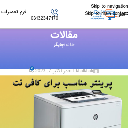
Skip to navigation
فرم تعمیرات
Skip to main content
منو
03132347170
مقالات
خانه
/
چاپگر
چاپگر
,
مقالات
پرینتر مناسب برای کافی نت
0
m.t khalkhali
در اکتبر 7, 2023