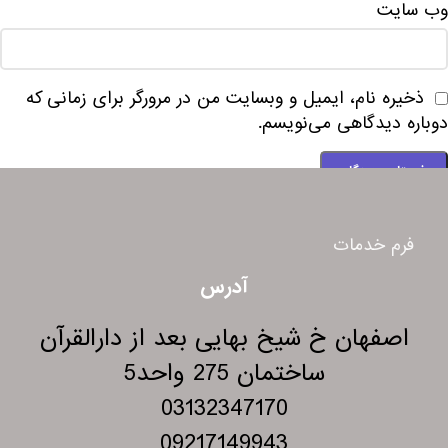
وب‌ سایت
ذخیره نام، ایمیل و وبسایت من در مرورگر برای زمانی که
دوباره دیدگاهی می‌نویسم.
فرم خدمات
آدرس
اصفهان خ شیخ بهایی بعد از دارالقرآن
ساختمان 275 واحد5
03132347170
09217149943