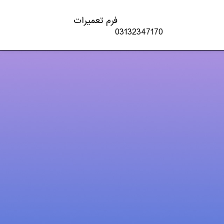
فرم تعمیرات
03132347170
دسته‌ها
اخبار تکنولوژی
چاپگر
شارژ کارتریج
کنسول بازی
لپ تاپ – PC
مقالات
موبایل و تبلت
ویدئو