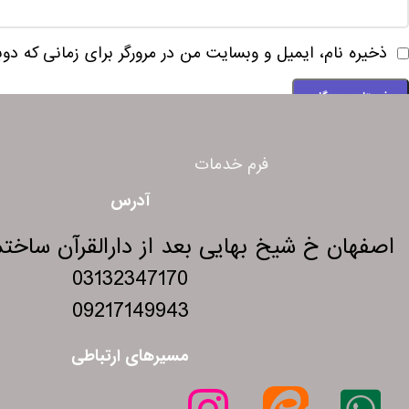
ذخیره نام، ایمیل و وبسایت من در مرورگر برای زمانی که دو
فرم خدمات
آدرس
اصفهان خ شیخ بهایی بعد از دارالقرآن ساختمان 275 و
03132347170
09217149943
مسیرهای ارتباطی