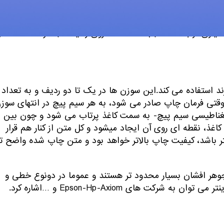
دلیل مزایایی که دارند هنوز هم توسط کاربران مورد استفاده
ه انواع دیگر پرینتر پایین تر است، ولی به دلیل سرعت بالا در
سیاری از بانک ها (ثبت اطلاعات روی رسید ها) شرکت ها، دفاتر
د. وقتی فرمان چاپ صادر می شود، به هر سیم پیچ در انتهای سوز
 مغناطیسی سیم پیچ- به سمت کاغذ پرتاب می شود و چون بین
 کاغذ، نقطه ای روی آن ایجاد میشود و کل متن از کنار هم قرار
 باشد، کیفیت چاپ بالاتر خواهد بود و متن چاپ شده واضح تر
 جوهر افشان بسیار محدود تر هستند و عموما در دونوع خطی و
ت های Epson-Hp-Axiom و …اشاره کرد.