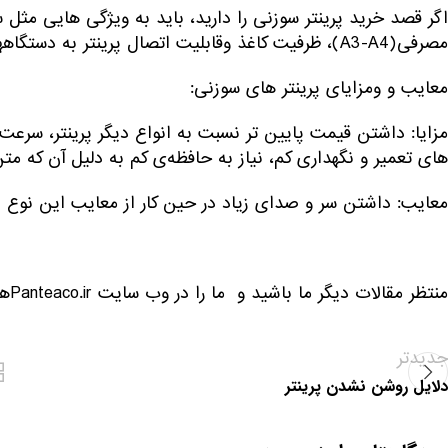
اگر قصد خرید پرینتر سوزنی را دارید، باید به ویژگی هایی مثل
مصرفی(A3-A4)، ظرفیت کاغذ وقابلیت اتصال پرینتر به دستگاههای دیگرمثل کامپیوتر، لپ تاپ، تبلت و یا …توجه کنید.
معایب و ومزایای پرینتر های سوزنی:
های تعمیر و نگهداری کم، نیاز به حافظه‌ی کم به دلیل آن که م
معایب: داشتن سر و صدای زیاد در حین کار از معایب این نوع پ
منتظر مقالات دیگر ما باشید و ما را در وب سایت Panteaco.irهمراهی کنید.
جدیدتر
دلایل روشن نشدن پرینتر