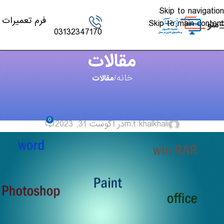
Skip to navigation
فرم تعمیرات
Skip to main content
منو
03132347170
مقالات
خانه
/
مقالات
مقالات
,
لپ تاپ - PC
پرکاربرد ترین نرم افزار ها در ویندوز
0
m.t khalkhali
در آگوست 31, 2023