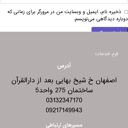
ذخیره نام، ایمیل و وبسایت من در مرورگر برای زمانی که
دوباره دیدگاهی می‌نویسم.
فرم خدمات
آدرس
اصفهان خ شیخ بهایی بعد از دارالقرآن
ساختمان 275 واحد5
03132347170
09217149943
مسیرهای ارتباطی