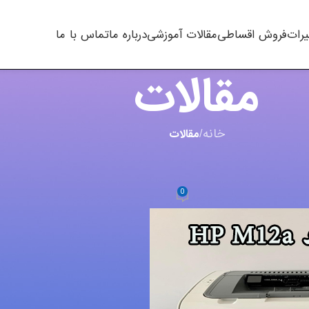
یرات
فروش اقساطی
مقالات آموزشی
درباره ما
تماس با ما
مقالات
خانه
/
مقالات
,
چاپگر
H
0
m.t kha
در اکتبر 17, 2023