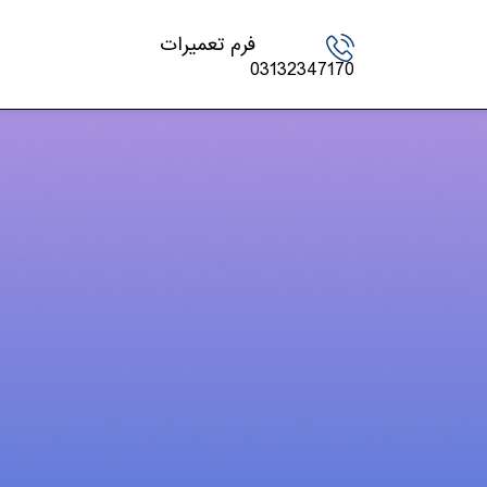
فرم تعمیرات
03132347170
دسته‌ها
اخبار تکنولوژی
چاپگر
شارژ کارتریج
کنسول بازی
لپ تاپ – PC
مقالات
موبایل و تبلت
ویدئو