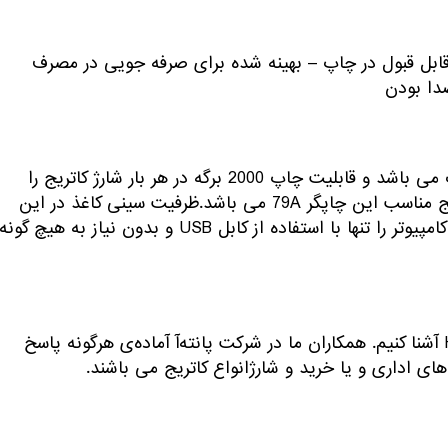
قابل قبول در چاپ – بهینه شده برای صرفه جویی در مصرف
دا بودن
این پرینتر علی رغم ابعاد جمع و جور، دارای توانایی بالا در چاپ می باشد و قابلیت چاپ 2000 برگه در هر بار شارژ کاتریج را
داراست. توان چاپ این پرینتر 18 برگه در هر دقیقه است و کاتریج مناسب این چاپگر 79A می باشد.ظرفیت سینی کاغذ در این
پرینتر 150 برگه کاغذ است.همچنین قابلیت اتصال به لپ تاپ یا کامپیوتر را تنها با استفاده از کابل USB و بدون نیاز به هیچ گونه
در این مقاله سعی کردیم که شما را با مشخصات پرینتر Hp M12a آشنا کنیم. همکاران ما در شرکت پانته‌آ آماده‌ی هرگونه پاسخ
ای اداری
و یا خرید و شارژانواع کاتریج می باشند.