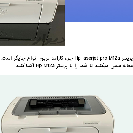
پرینتر Hp laserjet pro M12a جزء کارامد ترین 
مقاله سعی میکنیم تا شما را با پرینتر Hp M12a آشنا کنیم: